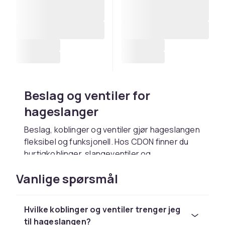
Beslag og ventiler for
hageslanger
Beslag, koblinger og ventiler gjør hageslangen
fleksibel og funksjonell. Hos CDON finner du
hurtigkoblinger, slangeventiler og
reparasjonsdeler til standard hageslange.
Vanlige spørsmål
Hurtigkoblinger for enkelt
bytte
Hvilke koblinger og ventiler trenger jeg
til hageslangen?
Hurtigkoblinger lar deg bytte mellom