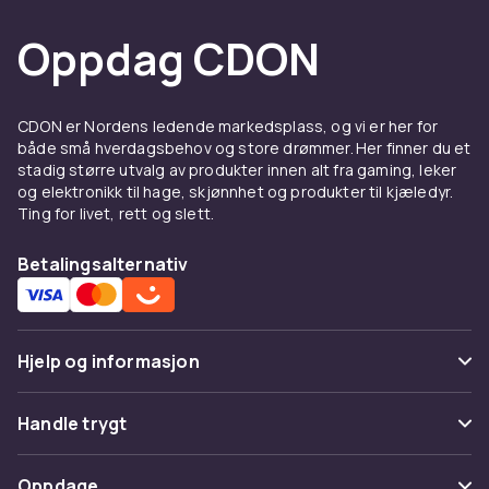
Oppdag CDON
CDON er Nordens ledende markedsplass, og vi er her for
både små hverdagsbehov og store drømmer. Her finner du et
stadig større utvalg av produkter innen alt fra gaming, leker
og elektronikk til hage, skjønnhet og produkter til kjæledyr.
Ting for livet, rett og slett.
Betalingsalternativ
Hjelp og informasjon
Vanlige spørsmål
Handle trygt
Spor pakke
Betaling
Oppdage