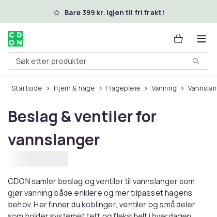
Hopp til hovedinnhold
Bare 399 kr. igjen til fri frakt!
Søk etter produkter
Startside
Hjem & hage
Hagepleie
Vanning
Vannsla
Beslag & ventiler for
vannslanger
CDON samler beslag og ventiler til vannslanger som
gjør vanning både enklere og mer tilpasset hagens
behov. Her finner du koblinger, ventiler og små deler
som holder systemet tett og fleksibelt i hverdagen.