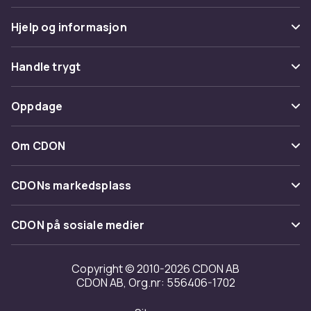
Hjelp og informasjon
Vanlige spørsmål
Handle trygt
Spor pakke
Betaling
Oppdage
Angre & returner her
Levering
Kategorier
Kontakt oss
Om CDON
Vilkår & policy
Varemerker
Om oss
Tilbakekallinger
CDONs markedsplass
Guider
Kundeanmeldelser
Merchant Help Center
CDON på sosiale medier
Jobbe på CDON
Investor relations
Copyright © 2010-2026 CDON AB
CDON AB, Org.nr: 556406-1702
Tilgjengelighet