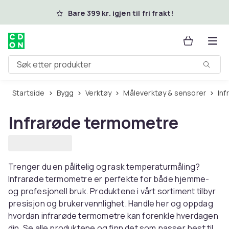
Hopp til hovedinnhold
Bare 399 kr. igjen til fri frakt!
Søk etter produkter
Startside
Bygg
Verktøy
Måleverktøy & sensorer
In
Infrarøde termometre
Trenger du en pålitelig og rask temperaturmåling?
Infrarøde termometre er perfekte for både hjemme-
og profesjonell bruk. Produktene i vårt sortiment tilbyr
presisjon og brukervennlighet. Handle her og oppdag
hvordan infrarøde termometre kan forenkle hverdagen
din. Se alle produktene og finn det som passer best til