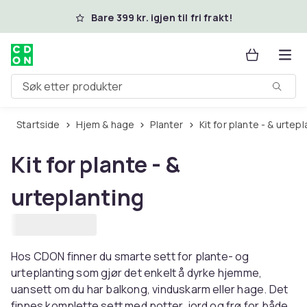
Hopp til hovedinnhold
Bare 399 kr. igjen til fri frakt!
Søk etter produkter
Startside
Hjem & hage
Planter
Kit for plante - & urtep
Kit for plante - &
urteplanting
Hos CDON finner du smarte sett for plante- og
urteplanting som gjør det enkelt å dyrke hjemme,
uansett om du har balkong, vinduskarm eller hage. Det
finnes komplette sett med potter, jord og frø for både