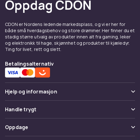
Oppdag CDON
CDON er Nordens ledende markedsplass, og vi er her for
både små hverdagsbehov og store drømmer. Her finner du et
stadig større utvalg av produkter innen alt fra gaming, leker
og elektronikk til hage, skjønnhet og produkter til kjæledyr.
Ting for livet, rett og slett.
Betalingsalternativ
Hjelp og informasjon
Vanlige spørsmål
Handle trygt
Spor pakke
Betaling
Oppdage
Angre & returner her
Levering