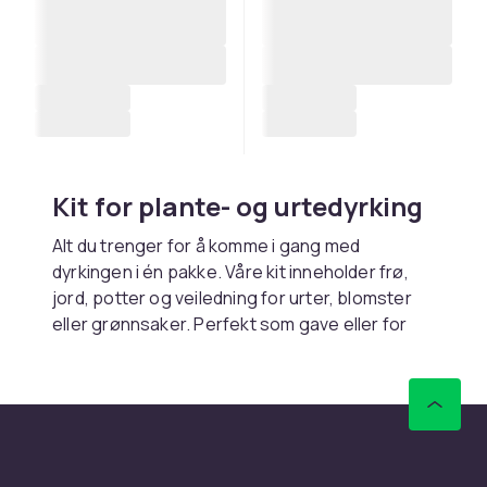
Kit for plante- og urtedyrking
Alt du trenger for å komme i gang med
dyrkingen i én pakke. Våre kit inneholder frø,
jord, potter og veiledning for urter, blomster
eller grønnsaker. Perfekt som gave eller for
nybegynnere. Se også
frø og løk
og
potteplanter til innendørs
.