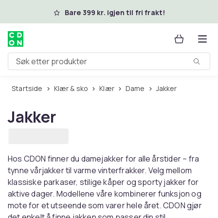
Hopp til hovedinnhold
Bare 399 kr. igjen til fri frakt!
Søk etter produkter
Startside
Klær & sko
Klær
Dame
Jakker
Jakker
Hos CDON finner du damejakker for alle årstider – fra
tynne vårjakker til varme vinterfrakker. Velg mellom
klassiske parkaser, stilige kåper og sporty jakker for
aktive dager. Modellene våre kombinerer funksjon og
mote for et utseende som varer hele året. CDON gjør
det enkelt å finne jakken som passer din stil.