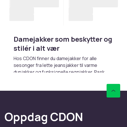
Damejakker som beskytter og
stilér i alt vær
Hos CDON finner du damejakker for alle
sesonger fra lette jeansjakker til varme
dunjakker og funksjonelle regnjakker. Rask
levering.
Lette jakker til vår og sommer
Jeansjakker er vårklassikere. Skinnjakker gir
tøff stil. Blazere fungerer til kontoret.
Oppdag CDON
Høst- og vinterjakker