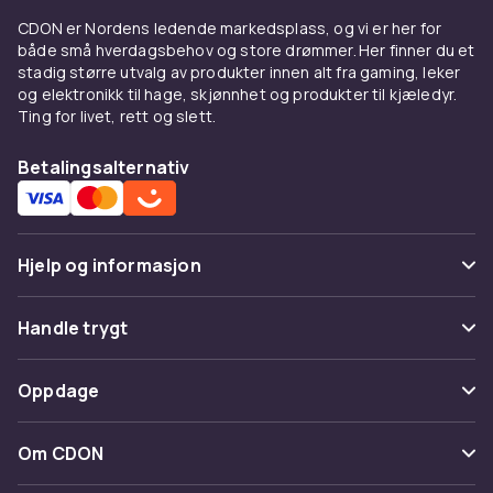
Parkas holder deg varm i minusgrader.
CDON er Nordens ledende markedsplass, og vi er her for
Trenchcoats gir sofistikert eleganse.
både små hverdagsbehov og store drømmer. Her finner du et
Regnjakker holder deg tørr.
stadig større utvalg av produkter innen alt fra gaming, leker
og elektronikk til hage, skjønnhet og produkter til kjæledyr.
Kombiner med
Ting for livet, rett og slett.
Suppler med
gensere
som mellomlag og
Betalingsalternativ
damesko
.
Kjøp på CDON
Hjelp og informasjon
Utforsk
dameklær
. Trygt kjøp.
Vanlige spørsmål
Handle trygt
Spor pakke
Betaling
Oppdage
Angre & returner her
Levering
Kategorier
Kontakt oss
Om CDON
Vilkår & policy
Varemerker