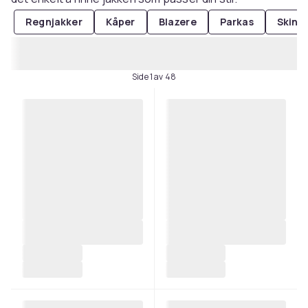
Regnjakker
Kåper
Blazere
Parkas
Skinn
Side 1 av 48