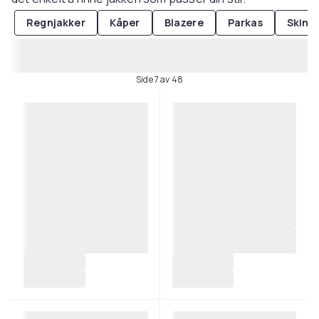
Regnjakker
Kåper
Blazere
Parkas
Skinn
Side 7 av 48