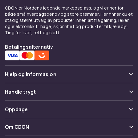
Parkas holder deg varm i minusgrader.
CDON er Nordens ledende markedsplass, og vi er her for
Trenchcoats gir sofistikert eleganse.
både små hverdagsbehov og store drømmer. Her finner du et
Regnjakker holder deg tørr.
stadig større utvalg av produkter innen alt fra gaming, leker
og elektronikk til hage, skjønnhet og produkter til kjæledyr.
Kombiner med
Ting for livet, rett og slett.
Suppler med
gensere
som mellomlag og
Betalingsalternativ
damesko
.
Kjøp på CDON
Hjelp og informasjon
Utforsk
dameklær
. Trygt kjøp.
Vanlige spørsmål
Handle trygt
Spor pakke
Betaling
Oppdage
Angre & returner her
Levering
Kategorier
Kontakt oss
Om CDON
Vilkår & policy
Varemerker