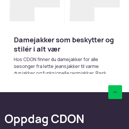
Damejakker som beskytter og
stilér i alt vær
Hos CDON finner du damejakker for alle
sesonger fra lette jeansjakker til varme
dunjakker og funksjonelle regnjakker. Rask
levering.
Lette jakker til vår og sommer
Jeansjakker er vårklassikere. Skinnjakker gir
tøff stil. Blazere fungerer til kontoret.
Oppdag CDON
Høst- og vinterjakker