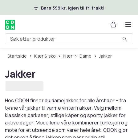
Hopp til hovedinnhold
Bare 399 kr. igjen til fri frakt!
Søk etter produkter
Startside
Klær & sko
Klær
Dame
Jakker
Jakker
Hos CDON finner du damejakker for alle årstider – fra
tynne vårjakker til varme vinterfrakker. Velg mellom
klassiske parkaser, stilige kåper og sporty jakker for
aktive dager. Modellene våre kombinerer funksjon og
mote for et utseende som varer hele året. CDON gjør
det enkelt å finne jakken som passer din stil.