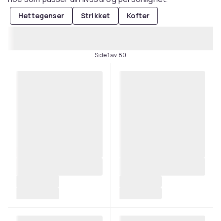
Hettegenser
Strikket
Kofter
Side 1 av 80