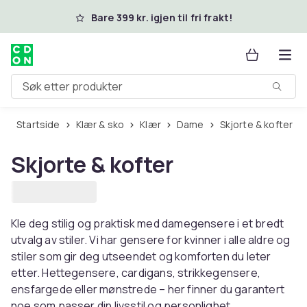
Hopp til hovedinnhold
Bare 399 kr. igjen til fri frakt!
Søk etter produkter
Startside
Klær & sko
Klær
Dame
Skjorte & kofter
Skjorte & kofter
Kle deg stilig og praktisk med damegensere i et bredt
utvalg av stiler. Vi har gensere for kvinner i alle aldre og
stiler som gir deg utseendet og komforten du leter
etter. Hettegensere, cardigans, strikkegensere,
ensfargede eller mønstrede – her finner du garantert
noe som passer din livsstil og personlighet.