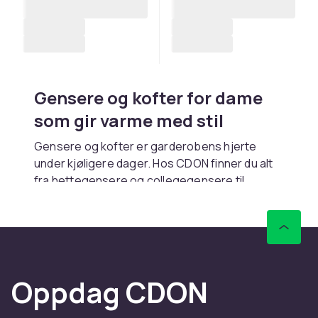
Gensere og kofter for dame
som gir varme med stil
Gensere og kofter er garderobens hjerte
under kjøligere dager. Hos CDON finner du alt
fra hettegensere og collegegensere til
strikkede gensere og kofter. Rask levering.
Hettegensere og
collegegensere
Hettegensere med hette er det ultimate
Oppdag CDON
koseplagget. Croppede hettegensere passer
høye midjebukser. Collegegensere gir renere