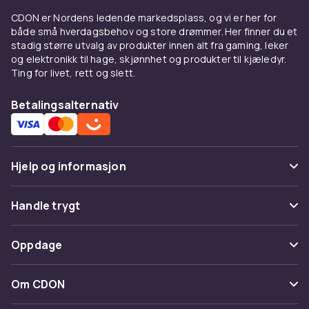
look.
CDON er Nordens ledende markedsplass, og vi er her for
både små hverdagsbehov og store drømmer. Her finner du et
Strikk og kofter
stadig større utvalg av produkter innen alt fra gaming, leker
og elektronikk til hage, skjønnhet og produkter til kjæledyr.
Strikkede gensere i merinoull gir oppkledd
Ting for livet, rett og slett.
komfort. Kofter med glidelås eller knapper er
praktiske lag. Oversized strikk gir omboet look.
Betalingsalternativ
Kombiner med
Under
jakker
som mellomlag. Over
kjoler
på
Hjelp og informasjon
sommarkvelder. Med
damesko
.
Kjøp på CDON
Vanlige spørsmål
Handle trygt
Utforsk
dameklær
. Trygt kjøp.
Spor pakke
Betaling
Oppdage
Angre & returner her
Levering
Kategorier
Kontakt oss
Om CDON
Vilkår & policy
Varemerker