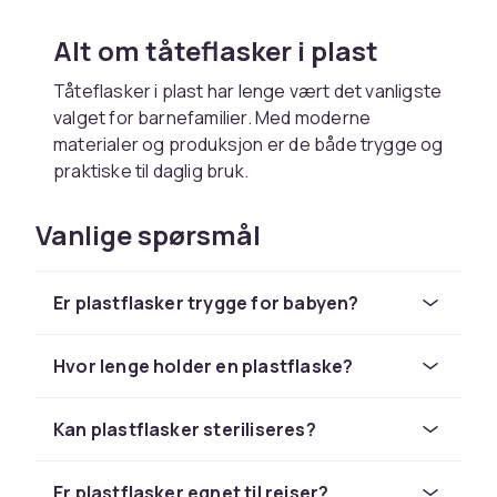
Alt om tåteflasker i plast
Tåteflasker i plast har lenge vært det vanligste
valget for barnefamilier. Med moderne
materialer og produksjon er de både trygge og
praktiske til daglig bruk.
Bruk og stell
Vanlige spørsmål
Plastflasker er oppvaskmaskinsikre men sjekk
alltid produsentens instruksjoner. Bytt ut
Er plastflasker trygge for babyen?
flasker som har blitt riper eller skadet da riper
kan samle bakterier.
Hvor lenge holder en plastflaske?
Miljøhensyn
Velg kvalitetsplastflasker beregnet for lang
Kan plastflasker steriliseres?
bruk fremfor engangsprodukter. Resirkulér
plastflasker når de ikke lenger brukes og velg
Er plastflasker egnet til reiser?