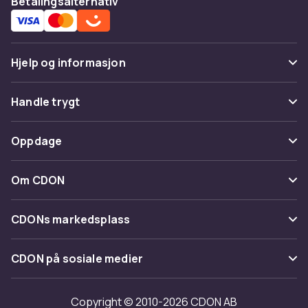
Betalingsalternativ
Hjelp og informasjon
Vanlige spørsmål
Handle trygt
Spor pakke
Betaling
Oppdage
Angre & returner her
Levering
Kategorier
Kontakt oss
Om CDON
Vilkår & policy
Varemerker
Om oss
Tilbakekallinger
CDONs markedsplass
Guider
Kundeanmeldelser
Merchant Help Center
CDON på sosiale medier
Jobbe på CDON
Investor relations
Copyright © 2010-2026 CDON AB