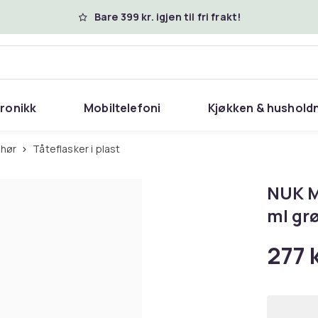
Bare 399 kr. igjen til fri frakt!
tronikk
Mobiltelefoni
Kjøkken & hushold
ehør
Tåteflasker i plast
NUK M
ml gr
277 