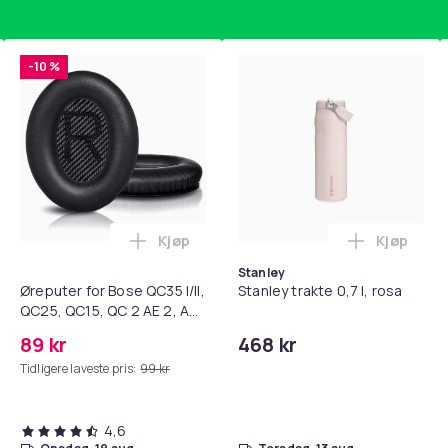
-10 %
Kjøp
Kjøp
 / 10-pakning PKcell i handlekurven
getrener, 6-rørs fotpedal motstandsbånd - mage- og kjernetr
Legg Øreputer for Bose QC35 I/II, QC25, 
Legg Stanl
Stanley
Øreputer for Bose QC35 I/II,
Stanley trakte 0,7 l, rosa
QC25, QC15, QC 2 AE 2, AE
2i, AE 2w, SoundTrue,
89 kr
468 kr
SoundLink Black
Tidligere laveste pris:
99 kr
4,6