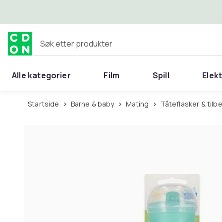
Hopp til hovedinnhold
Søk etter produkter
Alle kategorier
Film
Spill
Elek
Startside
Barne & baby
Mating
Tåteflasker & tilb