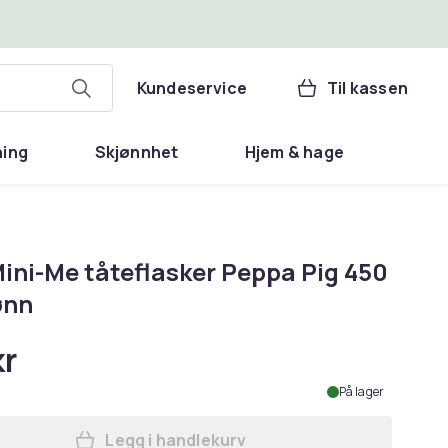
Kundeservice
Til kassen
ning
Skjønnhet
Hjem & hage
ini-Me tåteflasker Peppa Pig 450
ønn
kr
På lager
Legg i handlekurv