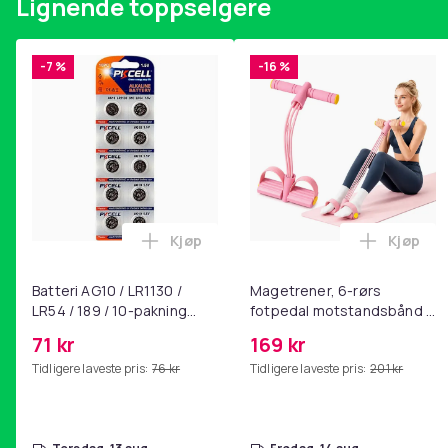
Lignende toppselgere
-7 %
-16 %
Kjøp
Kjøp
Legg Batteri AG10 / LR1130 / LR54 / 189
Legg Ma
Batteri AG10 / LR1130 /
Magetrener, 6-rørs
LR54 / 189 / 10-pakning
fotpedal motstandsbånd -
PKcell
mage- og kjernetrening,
71 kr
169 kr
yoga og
Tidligere laveste pris:
76 kr
Tidligere laveste pris:
201 kr
hjemmegymnastikk Pink