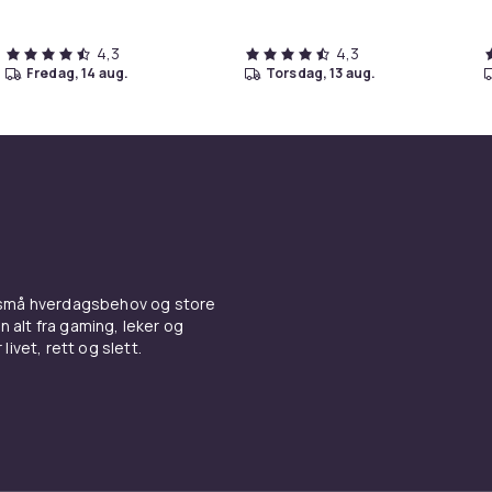
4,3
4,3
fredag, 14 aug.
torsdag, 13 aug.
 små hverdagsbehov og store
n alt fra gaming, leker og
livet, rett og slett.