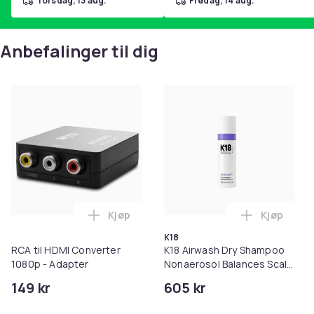
torsdag, 13 aug.
fredag, 14 aug.
Anbefalinger til dig
Kjøp
Kjøp
Legg RCA til HDMI Converter 1080p - Ada
Legg K18 A
K18
RCA til HDMI Converter
K18 Airwash Dry Shampoo
1080p - Adapter
Nonaerosol Balances Scalp
& Controls Excess Oil
149 kr
605 kr