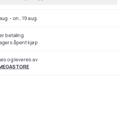
Legg NUK Mini-Me tåteflasker Peppa
 aug. - on., 19 aug.
er betaling
agers åpent kjøp
es og leveres av
 MEGASTORE