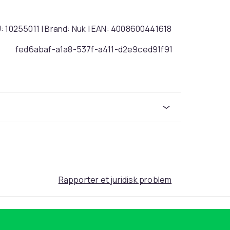
: 10255011 | Brand: Nuk | EAN: 4008600441618
fed6abaf-a1a8-537f-a411-d2e9ced91f91
Rapporter et juridisk problem