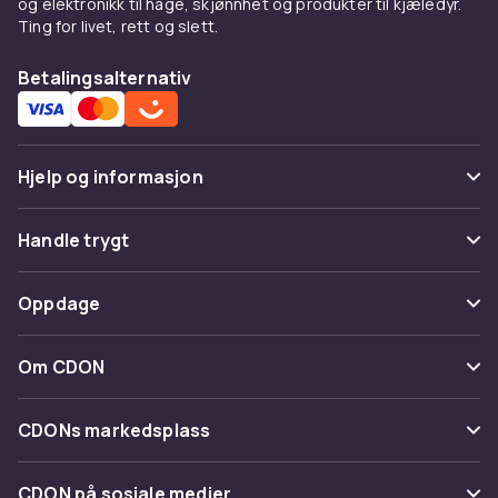
og elektronikk til hage, skjønnhet og produkter til kjæledyr.
Ting for livet, rett og slett.
Betalingsalternativ
Hjelp og informasjon
Vanlige spørsmål
Handle trygt
Spor pakke
Betaling
Oppdage
Angre & returner her
Levering
Kategorier
Kontakt oss
Om CDON
Vilkår & policy
Varemerker
Om oss
Tilbakekallinger
CDONs markedsplass
Guider
Kundeanmeldelser
Merchant Help Center
CDON på sosiale medier