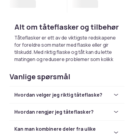
Alt om tåteflasker og tilbehør
Tåteflasker er ett av de viktigste redskapene
for foreldre som mater med flaske eller gir
tilskudd. Med riktig flaske og tåt kan du lette
matingen og redusere problemer som kolikk
og gassutvikling.
Vanlige spørsmål
Materialet betyr noe
Glassflasker er holdbare og kjemikaliefrie
Hvordan velger jeg riktig tåteflaske?
mens plastflasker er lette og robuste ved
reiser. Velg BPA-fri plast for best sikkerhet.
Begge materialer har sine fordeler avhengig av
Hvordan rengjør jeg tåteflasker?
livsstil.
Kan man kombinere deler fra ulike
Vedlikehold og rengjøring