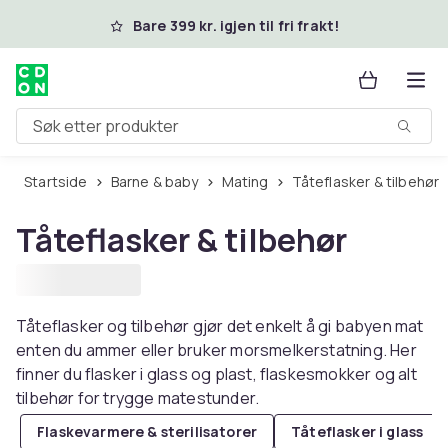
Hopp til hovedinnhold
Bare 399 kr. igjen til fri frakt!
Søk etter produkter
Startside
Barne & baby
Mating
Tåteflasker & tilbehør
Tåteflasker & tilbehør
Tåteflasker og tilbehør gjør det enkelt å gi babyen mat
enten du ammer eller bruker morsmelkerstatning. Her
finner du flasker i glass og plast, flaskesmokker og alt
tilbehør for trygge matestunder.
Flaskevarmere & sterilisatorer
Tåteflasker i glass