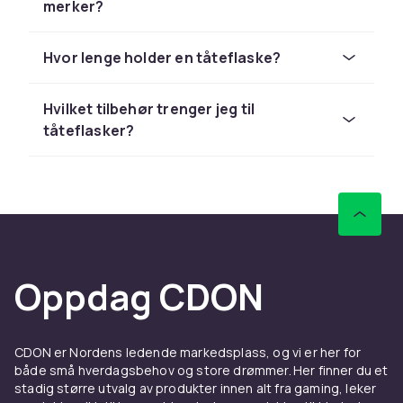
merker?
Rengjør flasker og tilbehør grundig etter hver
bruk. Bruk flaskebørste og oppvaskmiddel
Hvor lenge holder en tåteflaske?
eller kok dem regelmessig. Sterilisering
anbefales spesielt for nyfødte.
Hvilket tilbehør trenger jeg til
tåteflasker?
Oppdag CDON
CDON er Nordens ledende markedsplass, og vi er her for
både små hverdagsbehov og store drømmer. Her finner du et
stadig større utvalg av produkter innen alt fra gaming, leker