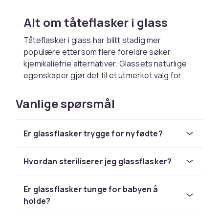
Alt om tåteflasker i glass
Tåteflasker i glass har blitt stadig mer
populære ettersom flere foreldre søker
kjemikaliefrie alternativer. Glassets naturlige
egenskaper gjør det til et utmerket valg for
babyernæring.
Vanlige spørsmål
Holdbarhet og rengjøring
Glassflasker tåler gjentatt sterilisering i
Er glassflasker trygge for nyfødte?
kokebeholder, mikrobølgeovn og ovn uten å
brytes ned. De holder lenge og ripes ikke, noe
som gjør dem hygienisk overlegne plastflasker
Hvordan steriliserer jeg glassflasker?
ved langvarig bruk.
Er glassflasker tunge for babyen å
Miljøperspektiv
holde?
Glass er et resirkulerbart materiale og