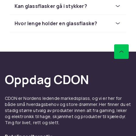
glassflasker har lavere miljøpåvirkning enn
Kan glassflasker gå i stykker?
engangs- eller lavkvalitets plastflasker hvis de
behandles riktig.
Hvor lenge holder en glassflaske?
Oppdag CDON
CDON er Nordens ledende markedsplass, og vi er her for
både små hverdagsbehov og store drømmer. Her finner du et
stadig større utvalg av produkter innen alt fra gaming, leker
og elektronikk til hage, skjønnhet og produkter til kjæledyr.
Ting for livet, rett og slett.