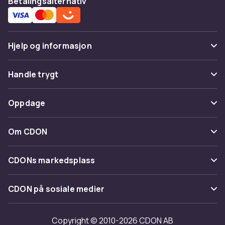
Betalingsalternativ
Hjelp og informasjon
Vanlige spørsmål
Handle trygt
Spor pakke
Betaling
Oppdage
Angre & returner her
Levering
Kategorier
Kontakt oss
Om CDON
Vilkår & policy
Varemerker
Om oss
Tilbakekallinger
CDONs markedsplass
Guider
Kundeanmeldelser
Merchant Help Center
CDON på sosiale medier
Jobbe på CDON
Investor relations
Copyright © 2010-2026 CDON AB