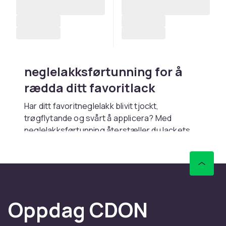
neglelakksførtunning for å
rædda ditt favoritlack
Har ditt favoritneglelakk blivit tjockt,
trøgflytande og svårt å applicera? Med
neglelakksførtunning återstæller du lackets
konsistens uten å førstøra færgen eller
kvaliteten. neglelakksførtunning tillsætts
droppvis direkt i flaskan og blandas lett med
penseln for å gøra lacket flytigt og lættarbetat
igen. Processen tar bara några sekunder og
Oppdag CDON
kan førlænga livslængden på ditt favoritlack
med månader.