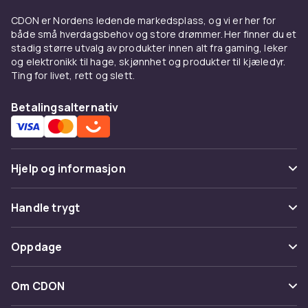
Tillsætt 1 til 2 droppar neglelakksførtunning
CDON er Nordens ledende markedsplass, og vi er her for
per gång, rulla flaskan førsiktigt mellan
både små hverdagsbehov og store drømmer. Her finner du et
handflatorna og testa konsistensen. Upprepa
stadig større utvalg av produkter innen alt fra gaming, leker
vid behov tills du uppnår ønskad flytighet.
og elektronikk til hage, skjønnhet og produkter til kjæledyr.
Undvik å tillsætta for mye på en gång, det kan
Ting for livet, rett og slett.
gøra lacket for tunt og gi dålig tæckning.
neglelakksførtunning fungerar på de flesta
Betalingsalternativ
konventionella neglelakker men skal ikke
anvændas på gellack eller shellac.
Varfør tjocknar neglelakk?
Hjelp og informasjon
neglelakk tjocknar av flera orsaker.
Vanlige spørsmål
Handle trygt
Løsningsmedlet i lacket avdunstar gradvis
hvert gång flaskan øppnas, vilket gør lacket
Spor pakke
Betaling
tjockare med tiden. Førvaring i direkt solljus
Oppdage
Angre & returner her
eller i varma miljøer påskyndar denna process.
Levering
neglelakk som førvaras med korken ordentligt
Kategorier
Kontakt oss
Om CDON
stængd og på ett svalt, mørkt stælle håller sig
Vilkår & policy