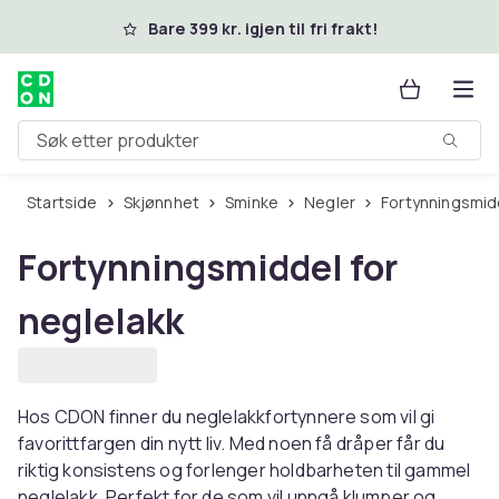
Hopp til hovedinnhold
Bare 399 kr. igjen til fri frakt!
Søk etter produkter
Startside
Skjønnhet
Sminke
Negler
Fortynningsmid
Fortynningsmiddel for
neglelakk
Hos CDON finner du neglelakkfortynnere som vil gi
favorittfargen din nytt liv. Med noen få dråper får du
riktig konsistens og forlenger holdbarheten til gammel
neglelakk. Perfekt for de som vil unngå klumper og