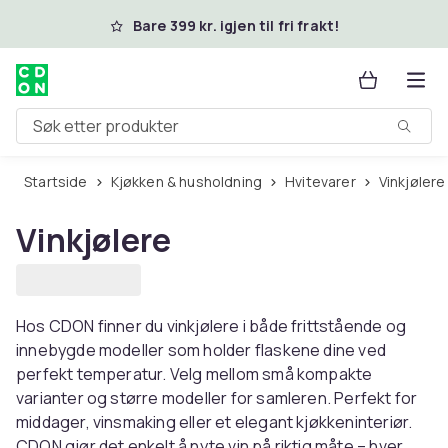
Hopp til hovedinnhold
Bare 399 kr. igjen til fri frakt!
Søk etter produkter
Startside
Kjøkken & husholdning
Hvitevarer
Vinkjølere
Vinkjølere
Hos CDON finner du vinkjølere i både frittstående og
innebygde modeller som holder flaskene dine ved
perfekt temperatur. Velg mellom små kompakte
varianter og større modeller for samleren. Perfekt for
middager, vinsmaking eller et elegant kjøkkeninteriør.
CDON gjør det enkelt å nyte vin på riktig måte – hver