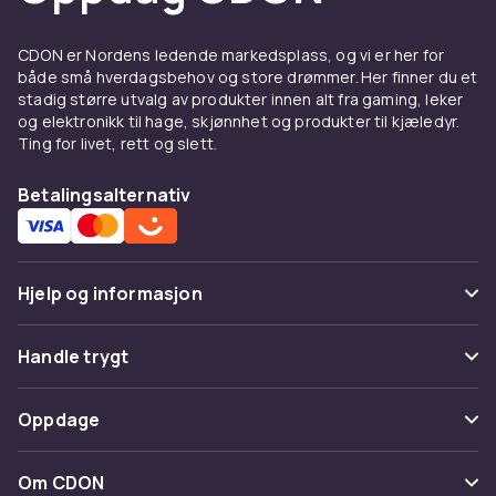
Dobbel-sone vinkjøler har to separate
temperaturzoner for rød- og hvitvin.
CDON er Nordens ledende markedsplass, og vi er her for
Frittstående vinkjølere plasseres der som
både små hverdagsbehov og store drømmer. Her finner du et
helst i kjøkkenet. Innebyggingsvinkjølere
stadig større utvalg av produkter innen alt fra gaming, leker
monteres under benken.
og elektronikk til hage, skjønnhet og produkter til kjæledyr.
Ting for livet, rett og slett.
Se sortimentet hos CDON
Betalingsalternativ
Hos CDON finner du vinkjølere fra kjente
merker til konkurransedyktige priser med trygt
kjøp og rask levering.
Hjelp og informasjon
Hos CDON finner du et komplett sortiment av
hvitevarer fra
Samsung
,
LG
,
Bosch
,
Siemens
,
Vanlige spørsmål
AEG
og
Electrolux
til konkurransedyktige
Handle trygt
priser. Vi tilbyr trygt kjøp med rask levering og
Spor pakke
enkel retur direkte til din dør. Enten du leter
Betaling
Oppdage
etter ny oppvaskmaskin, komfyr, stekeplate,
Angre & returner her
Levering
kjøkkenventilator, kjøleskap eller fryser, finner
Kategorier
Kontakt oss
Om CDON
du riktig produkt i vårt brede sortiment.