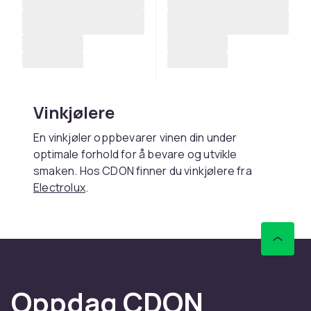
Vinkjølere
En vinkjøler oppbevarer vinen din under
optimale forhold for å bevare og utvikle
smaken. Hos CDON finner du vinkjølere fra
Electrolux
.
Vinkjølere skiller seg fra vanlige kjøleskap ved
å holde en jevnere temperatur (7-18°C) og
lavere vibrasjonsnivå.
Valg og vedlikehold
Oppdag CDON
Enkelt-sone vinkjøler holder én temperatur.