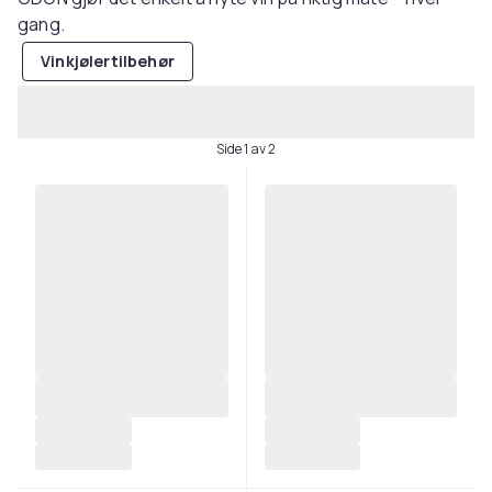
gang.
Vinkjølertilbehør
Side 1 av 2