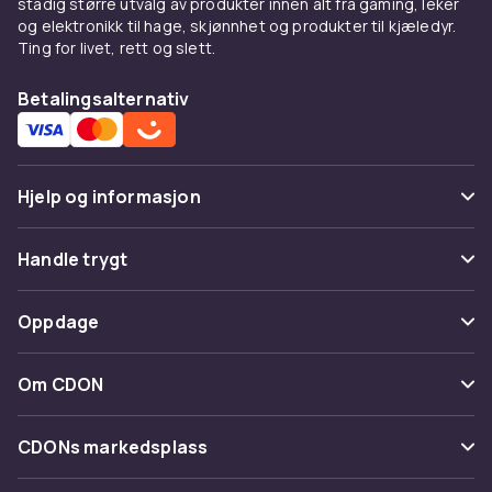
stadig større utvalg av produkter innen alt fra gaming, leker
og elektronikk til hage, skjønnhet og produkter til kjæledyr.
Ting for livet, rett og slett.
Betalingsalternativ
Hjelp og informasjon
Vanlige spørsmål
Handle trygt
Spor pakke
Betaling
Oppdage
Angre & returner her
Levering
Kategorier
Kontakt oss
Om CDON
Vilkår & policy
Varemerker
Om oss
Tilbakekallinger
CDONs markedsplass
Guider
Kundeanmeldelser