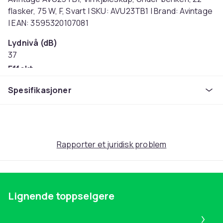
flasker, 75 W, F, Svart | SKU: AVU23TB1 | Brand: Avintage
| EAN: 3595320107081
Lydnivå (dB)
37
Effekt
0
Spesifikasjoner
Artikkel nr.
02b4d98a-ff24-54e4-a9b3-7242555d0ec0
Produktsikkerhetsinformasjon
Rapporter et juridisk problem
Lignende toppselgere
Pa