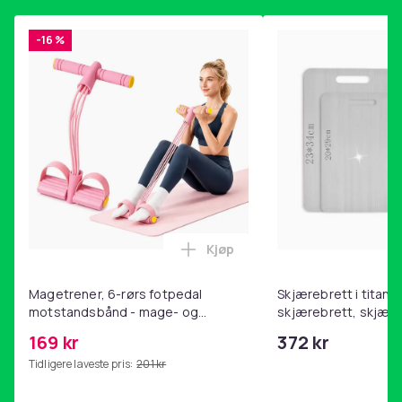
-16 %
Kjøp
Legg Magetrener, 6-rørs fotp
Magetrener, 6-rørs fotpedal
Skjærebrett i titan, 
motstandsbånd - mage- og
skjærebrett, skjæreb
kjernetrening, yoga og
stål, BPA-fri (2 stk.)
169 kr
372 kr
hjemmegymnastikk Pink
Tidligere laveste pris:
201 kr