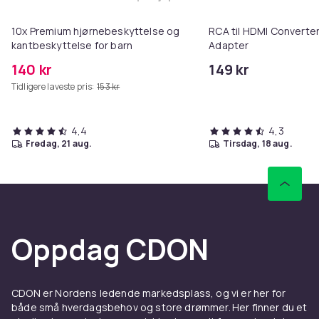
Legg 10x Premium hjørnebeskytt
10x Premium hjørnebeskyttelse og
RCA til HDMI Converter
kantbeskyttelse for barn
Adapter
140 kr
149 kr
Tidligere laveste pris:
153 kr
4,4
4,3
fredag, 21 aug.
tirsdag, 18 aug.
Oppdag CDON
CDON er Nordens ledende markedsplass, og vi er her for
både små hverdagsbehov og store drømmer. Her finner du et