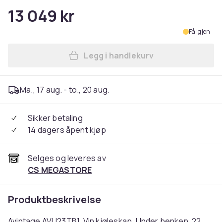
13 049 kr
Få igjen
Legg i handlekurv
Legg Avintage AVU23TB1, Vin
Ma., 17 aug. - to., 20 aug.
Sikker betaling
14 dagers åpent kjøp
Selges og leveres av
CS MEGASTORE
Produktbeskrivelse
Avintage AVU23TB1, Vin kjøleskap, Under benken, 22