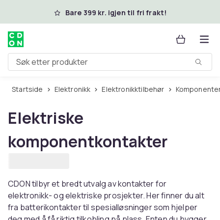
Hopp til hovedinnhold
Bare 399 kr. igjen til fri frakt!
Søk etter produkter
Startside
Elektronikk
Elektronikktilbehør
Komponente
Elektriske
komponentkontakter
CDON tilbyr et bredt utvalg av kontakter for
elektronikk- og elektriske prosjekter. Her finner du alt
fra batterikontakter til spesialløsninger som hjelper
deg med å få riktig tilkobling på plass. Enten du bygger