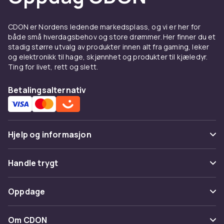
komponentkontakter
CDON er Nordens ledende markedsplass, og vi er her for
Hos CDON finner du Elektriske
både små hverdagsbehov og store drømmer. Her finner du et
komponentkontakter fra ledende produsenter
stadig større utvalg av produkter innen alt fra gaming, leker
til konkurransedyktige priser. Vårt brede
og elektronikk til hage, skjønnhet og produkter til kjæledyr.
sortiment dekker alle prisklasser, fra
Ting for livet, rett og slett.
innstegsmodeller til avanserte profesjonelle
løsninger. Alle produkter er sertifiserte og
Betalingsalternativ
møter europeiske kvalitets- og
sikkerhetsstandarder.
Når du kjøper Elektriske komponentkontakter
Hjelp og informasjon
hos CDON, får du tilgang til
produktbeskrivelser med detaljerte
Vanlige spørsmål
Handle trygt
spesifikasjoner, kundeanmeldelser og enkel
sammenligning av modeller. Vi tilbyr rask
Spor pakke
Betaling
levering og enkel retur.
Oppdage
Angre & returner her
Levering
Fordeler og bruksanvisning
Kategorier
Kontakt oss
Om CDON