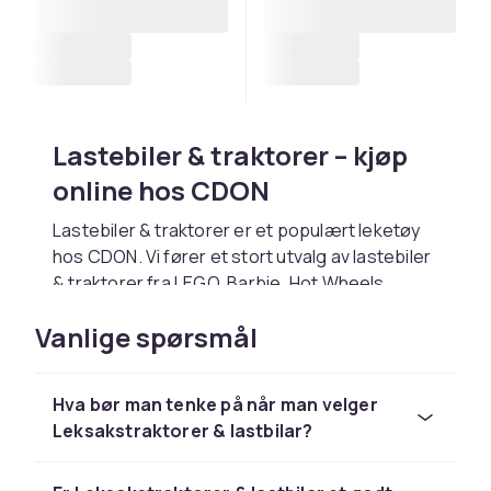
Lastebiler & traktorer – kjøp
online hos CDON
Lastebiler & traktorer er et populært leketøy
hos CDON. Vi fører et stort utvalg av lastebiler
& traktorer fra LEGO, Barbie, Hot Wheels,
Playmobil og Schleich til konkurransedyktige
Vanlige spørsmål
priser.
Velg lastebiler & traktorer basert på barnets
alder og interesser. Hos CDON handler du trygt
Hva bør man tenke på når man velger
med rask levering og enkel retur.
Leksakstraktorer & lastbilar?
Utforsk hele lekesortimentet hos CDON.