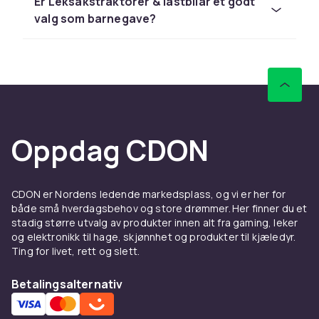
Hos CDON finner du lastebiler & traktorer fra
Er Leksakstraktorer & lastbilar et godt
LEGO, Barbie og Schleich til
valg som barnegave?
konkurransedyktige priser med rask levering
og enkel retur.
Sammenlign produkter og les
kundeanmeldelser for å finne beste leketøy. Vi
har et stort sortiment til alle budsjetter.
Hos CDON finner du lastebiler & traktorer fra
Oppdag CDON
LEGO, Barbie og Schleich til
konkurransedyktige priser med rask levering
og enkel retur.
CDON er Nordens ledende markedsplass, og vi er her for
Sammenlign produkter og les
både små hverdagsbehov og store drømmer. Her finner du et
stadig større utvalg av produkter innen alt fra gaming, leker
kundeanmeldelser for å finne beste leketøy. Vi
og elektronikk til hage, skjønnhet og produkter til kjæledyr.
har et stort sortiment til alle budsjetter.
Ting for livet, rett og slett.
Hos CDON finner du lastebiler & traktorer fra
LEGO, Barbie og Schleich til
Betalingsalternativ
konkurransedyktige priser med rask levering
og enkel retur.