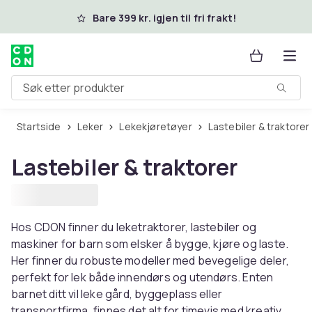
Hopp til hovedinnhold
Bare 399 kr. igjen til fri frakt!
Søk etter produkter
Startside
Leker
Lekekjøretøyer
Lastebiler & traktorer
Lastebiler & traktorer
Hos CDON finner du leketraktorer, lastebiler og
maskiner for barn som elsker å bygge, kjøre og laste.
Her finner du robuste modeller med bevegelige deler,
perfekt for lek både innendørs og utendørs. Enten
barnet ditt vil leke gård, byggeplass eller
transportfirma, finnes det alt for timevis med kreativ