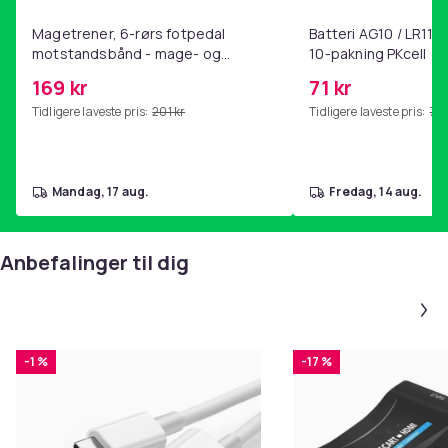
Magetrener, 6-rørs fotpedal
Batteri AG10 / LR1130
motstandsbånd - mage- og
10-pakning PKcell
kjernetrening, yoga og
169 kr
71 kr
hjemmegymnastikk Pink
Tidligere laveste pris:
201 kr
Tidligere laveste pris:
76 
mandag, 17 aug.
fredag, 14 aug.
Anbefalinger til dig
-1 %
-17 %