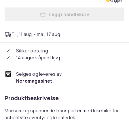
Få igjen
Legg i handlekurv
Legg Lekebiler med Transpor
Ti., 11 aug. - ma., 17 aug.
Sikker betaling
14 dagers åpent kjøp
Selges og leveres av
Nordmagasinet
Produktbeskrivelse
Morsom og spennende transporter med lekebiler for
actionfylte eventyr og kreativ lek!