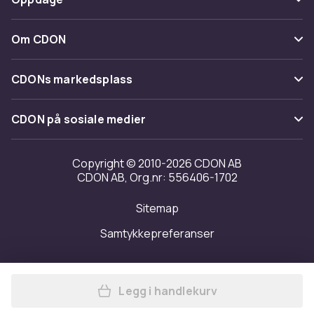
Angre & returner her
Levering
Kategorier
Kontakt oss
Om CDON
Vilkår & policy
Varemerker
Om oss
Tilbakekallinger
CDONs markedsplass
Guider
Kundeanmeldelser
Merchant Help Center
CDON på sosiale medier
Jobbe på CDON
Investor relations
Copyright © 2010-2026 CDON AB
CDON AB, Org.nr: 556406-1702
Tilgjengelighet
Sitemap
Samtykkepreferanser
Legg i handlekurv
Legg Lekebiler med Transpor