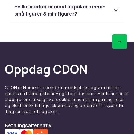
Hos CDON finner du figurer & miniatyrer fra
Hvilke merker er mest populære innen
LEGO, Barbie og Schleich til
små figurer & minifigurer?
konkurransedyktige priser med rask levering
og enkel retur.
Sammenlign produkter og les
kundeanmeldelser for å finne beste leketøy. Vi
har et stort sortiment til alle budsjetter.
Hos CDON finner du figurer & miniatyrer fra
Oppdag CDON
LEGO, Barbie og Schleich til
konkurransedyktige priser med rask levering
og enkel retur.
CDON er Nordens ledende markedsplass, og vi er her for
Sammenlign produkter og les
både små hverdagsbehov og store drømmer. Her finner du et
stadig større utvalg av produkter innen alt fra gaming, leker
kundeanmeldelser for å finne beste leketøy. Vi
og elektronikk til hage, skjønnhet og produkter til kjæledyr.
har et stort sortiment til alle budsjetter.
Ting for livet, rett og slett.
Hos CDON finner du figurer & miniatyrer fra
LEGO, Barbie og Schleich til
Betalingsalternativ
konkurransedyktige priser med rask levering