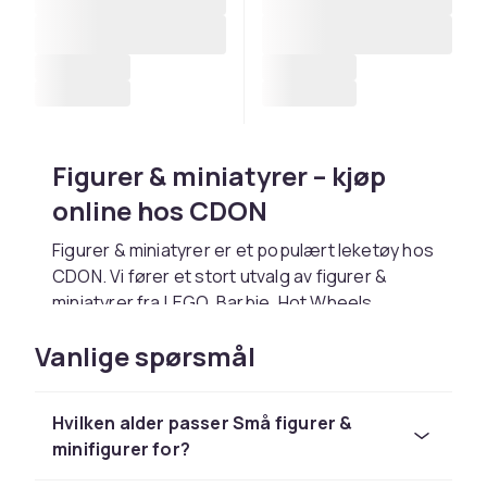
Figurer & miniatyrer – kjøp
online hos CDON
Figurer & miniatyrer er et populært leketøy hos
CDON. Vi fører et stort utvalg av figurer &
miniatyrer fra LEGO, Barbie, Hot Wheels,
Playmobil og Schleich til konkurransedyktige
Vanlige spørsmål
priser.
Velg figurer & miniatyrer basert på barnets
alder og interesser. Hos CDON handler du trygt
Hvilken alder passer Små figurer &
med rask levering og enkel retur.
minifigurer for?
Utforsk hele lekesortimentet hos CDON.