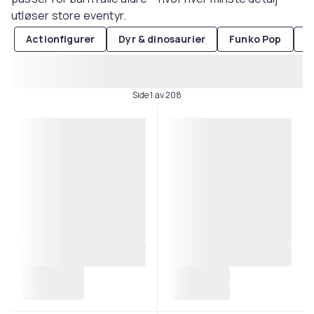
utløser store eventyr.
Actionfigurer
Dyr & dinosaurier
Funko Pop
R
Side 1 av 208