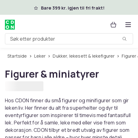
Hopp til hovedinnhold
Bare 399 kr. igjen til fri frakt!
Søk etter produkter
Startside
Leker
Dukker, lekesett & lekefigurer
Figurer
Figurer & miniatyrer
Hos CDON finner du små figurer og minifigurer som gir
leken liv. Her finner du alt fra superhelter og dyr til
eventyrfigurer som inspirerer til timevis med fantasifull
lek. Perfekt for å samle, leke med eller vise frem som
dekorasjon. CDON tilbyr et bredt utvalg av figurer som
passer for barn i alle aldre – hvor hver minste detalj