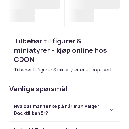
Tilbehør til figurer &
miniatyrer – kjøp online hos
CDON
Tilbehør til figurer & miniatyrer er et populært
leketøy hos CDON. Vi fører et stort utvalg av
tilbehør til figurer & miniatyrer fra LEGO, Barbie,
Vanlige spørsmål
Hot Wheels, Playmobil og Schleich til
konkurransedyktige priser.
Hva bør man tenke på når man velger
Velg tilbehør til figurer & miniatyrer basert på
Docktillbehör?
barnets alder og interesser. Hos CDON
handler du trygt med rask levering og enkel
retur.