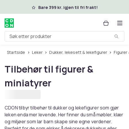
Hopp til hovedinnhold
Bare 399 kr. igjen til fri frakt!
Søk etter produkter
Startside
Leker
Dukker, lekesett & lekefigurer
Figurer
Tilbehør til figurer &
miniatyrer
CDON tilbyr tilbehør til dukker og lekefigurer som gjør
leken enda mer levende. Her finner du små møbler, klær
og miljøer som lar barn skape sine egne verdener.
Perfekt for de som elsker å dekorere dukkehus eller