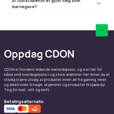
Er Docktillbehör et godt valg som
Utforsk hele lekesortimentet hos CDON.
barnegave?
Hos CDON finner du tilbehør til figurer &
miniatyrer fra LEGO, Barbie og Schleich til
konkurransedyktige priser med rask levering
og enkel retur.
Sammenlign produkter og les
kundeanmeldelser for å finne beste leketøy. Vi
Oppdag CDON
har et stort sortiment til alle budsjetter.
Hos CDON finner du tilbehør til figurer &
miniatyrer fra LEGO, Barbie og Schleich til
CDON er Nordens ledende markedsplass, og vi er her for
konkurransedyktige priser med rask levering
både små hverdagsbehov og store drømmer. Her finner du et
stadig større utvalg av produkter innen alt fra gaming, leker
og enkel retur.
og elektronikk til hage, skjønnhet og produkter til kjæledyr.
Sammenlign produkter og les
Ting for livet, rett og slett.
kundeanmeldelser for å finne beste leketøy. Vi
har et stort sortiment til alle budsjetter.
Betalingsalternativ
Hos CDON finner du tilbehør til figurer &