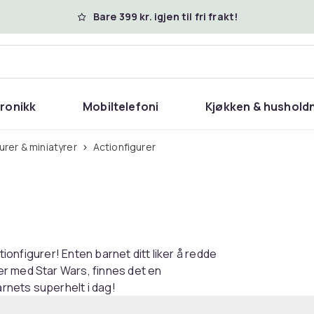
Bare 399 kr. igjen til fri frakt!
tronikk
Mobiltelefoni
Kjøkken & hushold
gurer & miniatyrer
Actionfigurer
tionfigurer! Enten barnet ditt liker å redde
r med Star Wars, finnes det en
arnets superhelt i dag!