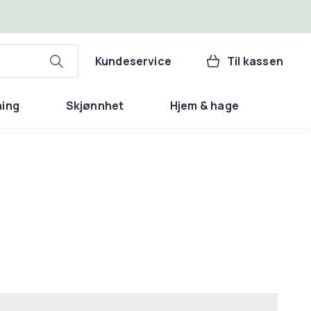
Kundeservice
Til kassen
ning
Skjønnhet
Hjem & hage