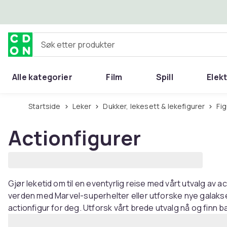
Hopp til hovedinnhold
Søk etter produkter
Alle kategorier
Film
Spill
Elek
Startside
Leker
Dukker, lekesett & lekefigurer
Fi
Actionfigurer
Gjør leketid om til en eventyrlig reise med vårt utvalg av ac
verden med Marvel-superhelter eller utforske nye galakse
actionfigur for deg. Utforsk vårt brede utvalg nå og finn b