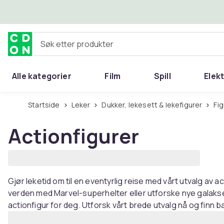
Hopp til hovedinnhold
Søk etter produkter
Alle kategorier
Film
Spill
Elek
Startside
Leker
Dukker, lekesett & lekefigurer
Fi
Actionfigurer
Gjør leketid om til en eventyrlig reise med vårt utvalg av ac
verden med Marvel-superhelter eller utforske nye galakse
actionfigur for deg. Utforsk vårt brede utvalg nå og finn b