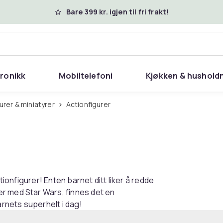
Bare 399 kr. igjen til fri frakt!
tronikk
Mobiltelefoni
Kjøkken & hushold
gurer & miniatyrer
Actionfigurer
tionfigurer! Enten barnet ditt liker å redde
r med Star Wars, finnes det en
arnets superhelt i dag!