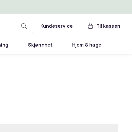
Kundeservice
Til kassen
ning
Skjønnhet
Hjem & hage