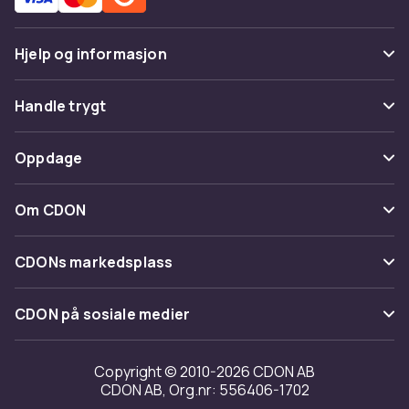
Hjelp og informasjon
Vanlige spørsmål
Handle trygt
Spor pakke
Betaling
Oppdage
Angre & returner her
Levering
Kategorier
Kontakt oss
Om CDON
Vilkår & policy
Varemerker
Om oss
Tilbakekallinger
CDONs markedsplass
Guider
Kundeanmeldelser
Merchant Help Center
CDON på sosiale medier
Jobbe på CDON
Investor relations
Copyright © 2010-2026 CDON AB
CDON AB, Org.nr: 556406-1702
Tilgjengelighet