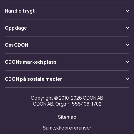
Vanlige spørsmål
Handle trygt
Spor pakke
Betaling
Oppdage
Angre & returner her
Levering
Kategorier
Kontakt oss
Om CDON
Vilkår & policy
Varemerker
Om oss
Tilbakekallinger
CDONs markedsplass
Guider
Kundeanmeldelser
Merchant Help Center
CDON på sosiale medier
Jobbe på CDON
Investor relations
Copyright © 2010-2026 CDON AB
CDON AB, Org.nr: 556406-1702
Tilgjengelighet
Sitemap
Samtykkepreferanser