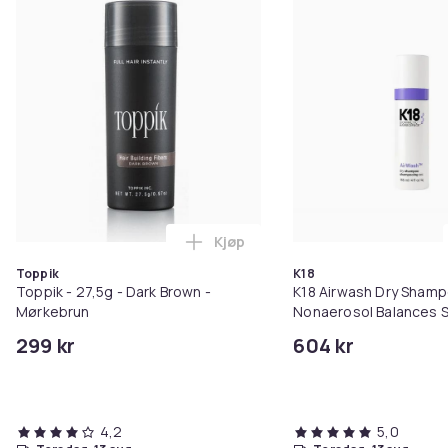
Kjøp
Legg Toppik - 27,5g - Dark Brow
Toppik
K18
Toppik - 27,5g - Dark Brown -
K18 Airwash Dry Sham
Mørkebrun
Nonaerosol Balances S
Controls Excess Oil
299 kr
604 kr
4,2
5,0