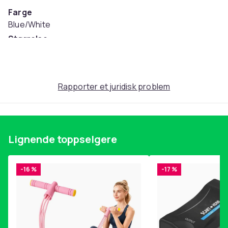
Farge
Blue/White
Størrelse
Einheitsgröße (EU)
Artikkel nr.
03e65170-550e-5fe2-890e-bbf437170cef
Rapporter et juridisk problem
Produktsikkerhetsinformasjon
Lignende toppselgere
-16 %
-17 %