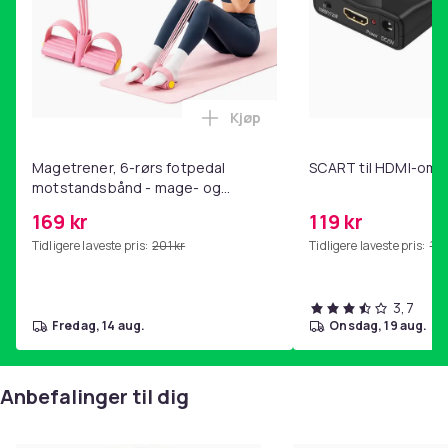
Kjøp
Legg Magetrener, 6-rørs fotp
Magetrener, 6-rørs fotpedal
SCART til HDMI-omf
motstandsbånd - mage- og
kjernetrening, yoga og
169 kr
119 kr
hjemmegymnastikk Pink
Tidligere laveste pris:
201 kr
Tidligere laveste pris:
143
3,7
fredag, 14 aug.
onsdag, 19 aug.
Anbefalinger til dig