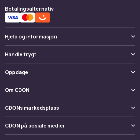
Betalingsalternativ
Hjelp og informasjon
Vanlige spørsmål
Handle trygt
Spor pakke
Betaling
Oppdage
Angre & returner her
Levering
Kategorier
Kontakt oss
Om CDON
Vilkår & policy
Varemerker
Om oss
Tilbakekallinger
CDONs markedsplass
Guider
Kundeanmeldelser
Merchant Help Center
CDON på sosiale medier
Jobbe på CDON