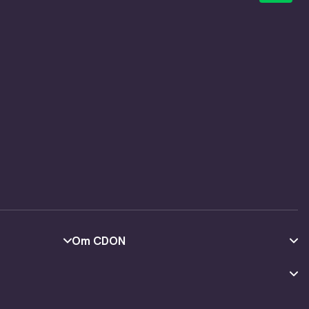
Om CDON
Om oss
Kundeanmeldelser