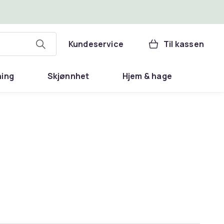
Kundeservice
Til kassen
ning
Skjønnhet
Hjem & hage