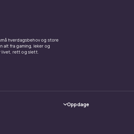
 små hverdagsbehov og store
n alt fra gaming, leker og
livet, rett og slett.
Oppdage
Kategorier
Varemerker