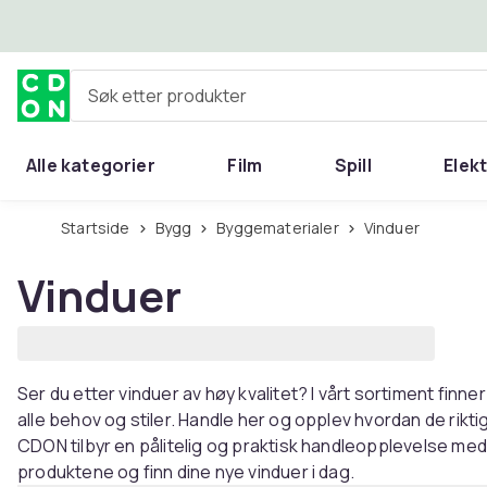
Hopp til hovedinnhold
Søk etter produkter
Alle kategorier
Film
Spill
Elek
Startside
Bygg
Byggematerialer
Vinduer
Vinduer
Ser du etter vinduer av høy kvalitet? I vårt sortiment finn
alle behov og stiler. Handle her og opplev hvordan de rikt
CDON tilbyr en pålitelig og praktisk handleopplevelse med 
produktene og finn dine nye vinduer i dag.