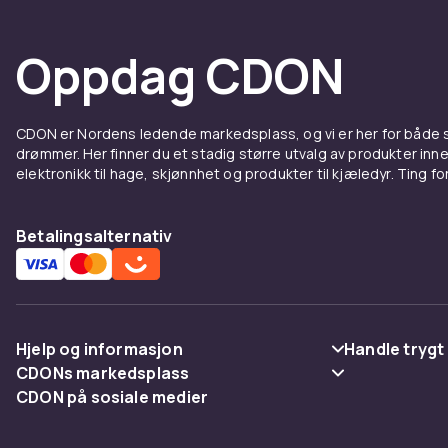
Oppdag CDON
CDON er Nordens ledende markedsplass, og vi er her for både
drømmer. Her finner du et stadig større utvalg av produkter inne
elektronikk til hage, skjønnhet og produkter til kjæledyr. Ting for 
Betalingsalternativ
Hjelp og informasjon
Handle trygt
CDONs markedsplass
Vanlige spørsmål
Betaling
CDON på sosiale medier
Merchant Help Center
Spor pakke
Levering