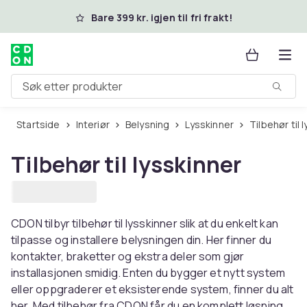
Hopp til hovedinnhold
Bare 399 kr. igjen til fri frakt!
Søk etter produkter
Startside
Interiør
Belysning
Lysskinner
Tilbehør til
Tilbehør til lysskinner
CDON tilbyr tilbehør til lysskinner slik at du enkelt kan
tilpasse og installere belysningen din. Her finner du
kontakter, braketter og ekstra deler som gjør
installasjonen smidig. Enten du bygger et nytt system
eller oppgraderer et eksisterende system, finner du alt
her. Med tilbehør fra CDON får du en komplett løsning