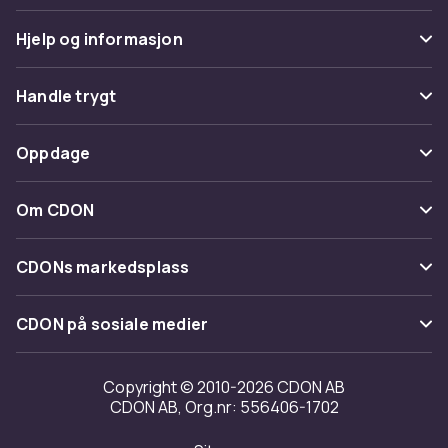
Hjelp og informasjon
Vanlige spørsmål
Handle trygt
Spor pakke
Betaling
Oppdage
Angre & returner her
Levering
Kategorier
Kontakt oss
Om CDON
Vilkår & policy
Varemerker
Om oss
Tilbakekallinger
CDONs markedsplass
Guider
Kundeanmeldelser
Merchant Help Center
CDON på sosiale medier
Jobbe på CDON
Investor relations
Copyright © 2010-2026 CDON AB
CDON AB, Org.nr: 556406-1702
Tilgjengelighet