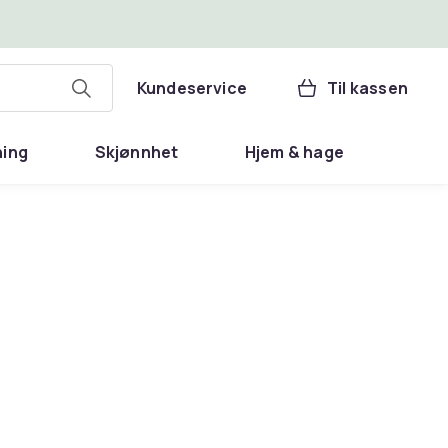
Kundeservice
Til kassen
ning
Skjønnhet
Hjem & hage