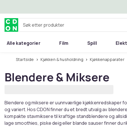
Hopp til hovedinnhold
Søk etter produkter
Alle kategorier
Film
Spill
Elek
Startside
Kjøkken & husholdning
Kjøkkenapparater
Blendere & Miksere
Blendere og miksere er uunnværlige kjøkkenredskaper for
og variert. Hos CDON finner du et bredt utvalg av blendere 
kompakte stavmiksere til kraftige standblendere og allsid
lage smoothies, piske deig eller blande sauser finner du ri