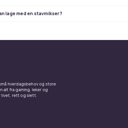
er, eller benkeblender, er det klassiske alternativet når du v
 på én gang. Med en kraftig motor på 500 til 1500 watt klare
an lage med en stavmikser?
 av å håndtere is, frosne frukter, nøtter og fiberholdige g
Den er perfekt for å lage smoothies, proteinshakes, supper
blendere har ofte flere hastigheter, pulsfunksjon og til o
knologi for å koke suppe direkte i karaflen. Sørg for at kara
art materiale som BPA-fritt plast eller glass og at den er lett
ge modeller har selvrengjøringsfunksjon som gjør det rask
e blenderen ren.
ksere for smidig og fleksibel 
 små hverdagsbehov og store
n alt fra gaming, leker og
livet, rett og slett.
, også kalt håndblender, er det fleksible alternativet som lar
 i kasserollen, bollen eller glasset. Stavmikseren er perfekt f
irekte i
gryte
n, lage dipsauser, blande røre til pannekaker o
rask smoothie. Du slipper å helle over til en separat karaffel 
ngjøre færre redskaper.