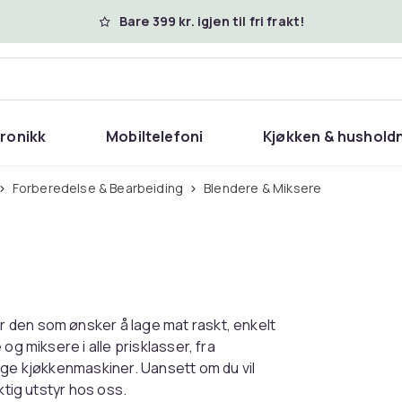
Bare 399 kr. igjen til fri frakt!
tronikk
Mobiltelefoni
Kjøkken & hushold
Forberedelse & Bearbeiding
Blendere & Miksere
 den som ønsker å lage mat raskt, enkelt
og miksere i alle prisklasser, fra
ige kjøkkenmaskiner. Uansett om du vil
ktig utstyr hos oss.