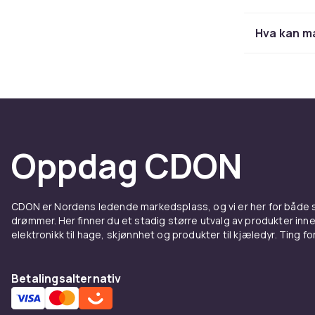
En standblend
store mengder
Hva kan m
standblendere
med letthet. 
og drinker.
Moderne stand
oppvarmingste
laget av holdb
Oppdag CDON
rengjøre. Man
enkelt å hold
Stavmi
CDON er Nordens ledende markedsplass, og vi er her for både
drømmer. Her finner du et stadig større utvalg av produkter inne
elektronikk til hage, skjønnhet og produkter til kjæledyr. Ting for 
En stavmikser
mikse direkte
mikse suppe d
Betalingsalternativ
eller lage en 
trenger å re