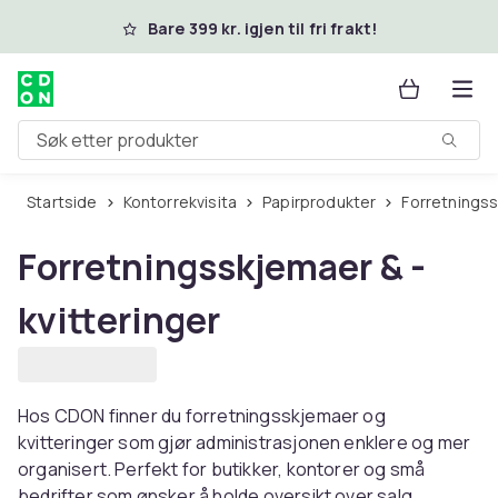
Hopp til hovedinnhold
Bare 399 kr. igjen til fri frakt!
Søk etter produkter
Startside
Kontorrekvisita
Papirprodukter
Forretnings
Forretningsskjemaer & -
kvitteringer
Hos CDON finner du forretningsskjemaer og
kvitteringer som gjør administrasjonen enklere og mer
organisert. Perfekt for butikker, kontorer og små
bedrifter som ønsker å holde oversikt over salg,