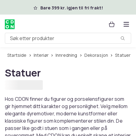
Hopp til hovedinnhold
Bare 399 kr. igjen til fri frakt!
Søk etter produkter
Startside
Interiør
Innredning
Dekorasjon
Statuer
Statuer
Hos CDON finner du figurer og porselensfigurer som
gir hjemmet ditt karakter og personlighet. Velg mellom
elegante dyremotiver, moderne kunstformer eller
klassiske figurer som komplementerer stilen din. De
passer like godt i stuen som i gangen eller på
soverommet. Med CDON kan du enkelt skape et interiør