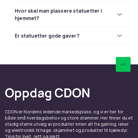
porselensstatuetter gir et mykt og klassisk
inntrykk. Statuetter i støpejern har en tung,
Hvor skal man plassere statuetter i
robust følelse. Harpiksfigurer kan tilvirkes med
hjemmet?
ekstremt høy detaljnivå og realisme.
Trestatuetter gir varme og naturkjensle. Velg
Er statuetter gode gaver?
statuetter som komplementerer rommets
øvrige innredning og forteller noe om din
personlighet.
Sett statuettene på et fint
dekorativt brett
for
et gjennomtenkt og stilig oppsett.
Statuetter som
Oppdag CDON
samlerobjekter og gaver
Statuetter er populære samlerobjekter.
CDON er Nordens ledende markedsplass, og vi er her for
Mange samlere fokuserer på et bestemt tema
både små hverdagsbehov og store drømmer. Her finner du et
– dyr, kulturelle figurer, historiske
stadig større utvalg av produkter innen alt fra gaming, leker
personligheter, fabel- og sagnskikkelser. En
og elektronikk til hage, skjønnhet og produkter til kjæledyr.
vakker statuett er en verdsatt og personlig
Ting for livet, rett og slett.