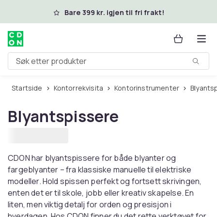
Hopp til hovedinnhold
Bare 399 kr. igjen til fri frakt!
Søk etter produkter
Startside
Kontorrekvisita
Kontorinstrumenter
Blyants
Blyantspissere
CDON har blyantspissere for både blyanter og
fargeblyanter – fra klassiske manuelle til elektriske
modeller. Hold spissen perfekt og fortsett skrivingen,
enten det er til skole, jobb eller kreativ skapelse. En
liten, men viktig detalj for orden og presisjon i
hverdagen. Hos CDON finner du det rette verktøyet for