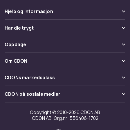
Hjelp og informasjon
Vanlige spørsmål
Handle trygt
Spor pakke
Betaling
Oppdage
Angre & returner her
Levering
Kategorier
Kontakt oss
Om CDON
Vilkår & policy
Varemerker
Om oss
Tilbakekallinger
CDONs markedsplass
Guider
Kundeanmeldelser
Merchant Help Center
CDON på sosiale medier
Jobbe på CDON
Investor relations
Copyright © 2010-2026 CDON AB
CDON AB, Org.nr: 556406-1702
Tilgjengelighet