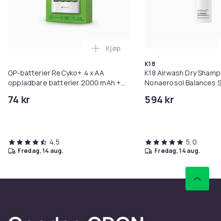
Kjøp
Legg GP-batterier ReCyko+ 4 x A
K18
GP-batterier ReCyko+ 4 x AA
K18 Airwash Dry Sham
oppladbare batterier 2000 mAh +
Nonaerosol Balances S
lader
Controls Excess Oil
74 kr
594 kr
4,5
5,0
fredag, 14 aug.
fredag, 14 aug.