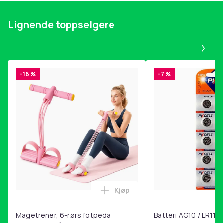
Lignende toppselgere
Pa
-16 %
-7 %
Kjøp
Legg Magetrener, 6-rørs fotp
Magetrener, 6-rørs fotpedal
Batteri AG10 / LR1130