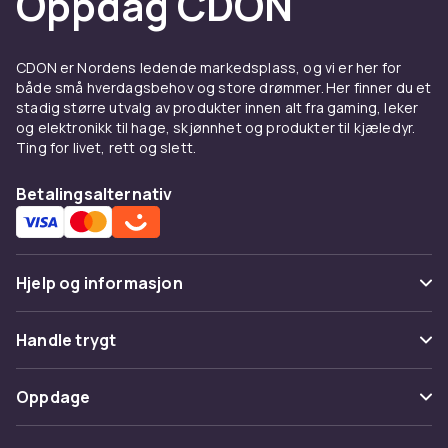
Oppdag CDON
CDON er Nordens ledende markedsplass, og vi er her for
både små hverdagsbehov og store drømmer. Her finner du et
stadig større utvalg av produkter innen alt fra gaming, leker
og elektronikk til hage, skjønnhet og produkter til kjæledyr.
Ting for livet, rett og slett.
Betalingsalternativ
Hjelp og informasjon
Vanlige spørsmål
Handle trygt
Spor pakke
Betaling
Oppdage
Angre & returner her
Levering
Kategorier