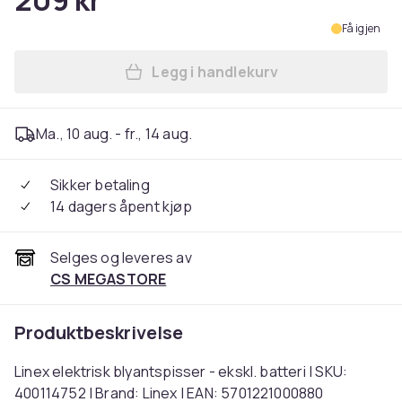
209 kr
Få igjen
Legg i handlekurv
Legg Linex elektrisk blyants
Ma., 10 aug. - fr., 14 aug.
Sikker betaling
14 dagers åpent kjøp
Selges og leveres av
CS MEGASTORE
Produktbeskrivelse
Linex elektrisk blyantspisser - ekskl. batteri | SKU:
400114752 | Brand: Linex | EAN: 5701221000880