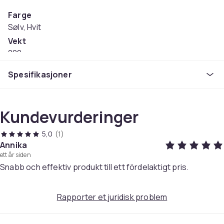
Farge
Sølv, Hvit
Vekt
200
Artikkel nr.
Spesifikasjoner
828220de-50fe-4e00-8aaf-1320098b1ac7
Produktsikkerhetsinformasjon
Kundevurderinger
5,0
(1)
Annika
ett år siden
Snabb och effektiv produkt till ett fördelaktigt pris.
Rapporter et juridisk problem