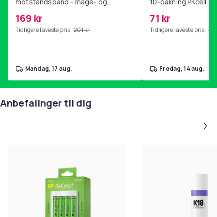
motstandsbånd - mage- og
10-pakning PKcell
kjernetrening, yoga og
169 kr
71 kr
hjemmegymnastikk Pink
Tidligere laveste pris:
201 kr
Tidligere laveste pris:
76 
mandag, 17 aug.
fredag, 14 aug.
Anbefalinger til dig