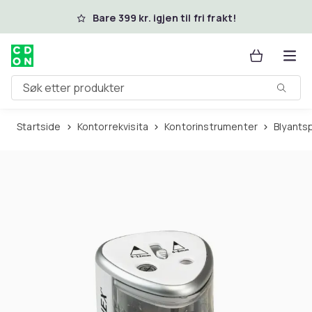
Hopp til hovedinnhold
Bare 399 kr. igjen til fri frakt!
Søk etter produkter
Startside
Kontorrekvisita
Kontorinstrumenter
Blyants