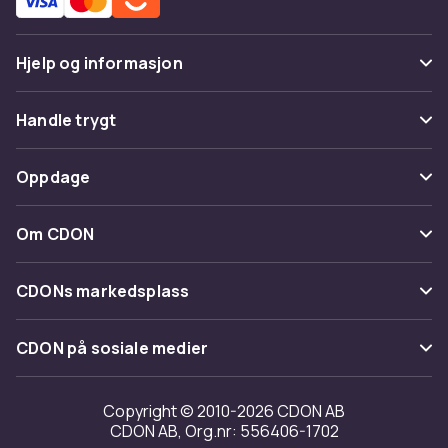
Hjelp og informasjon
Vanlige spørsmål
Handle trygt
Spor pakke
Betaling
Oppdage
Angre & returner her
Levering
Kategorier
Kontakt oss
Om CDON
Vilkår & policy
Varemerker
Om oss
Tilbakekallinger
CDONs markedsplass
Guider
Kundeanmeldelser
Merchant Help Center
CDON på sosiale medier
Jobbe på CDON
Investor relations
Copyright © 2010-2026 CDON AB
CDON AB, Org.nr: 556406-1702
Tilgjengelighet