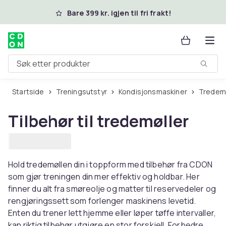
Hopp til hovedinnhold
Bare 399 kr. igjen til fri frakt!
Søk etter produkter
Startside
Treningsutstyr
Kondisjonsmaskiner
Tredem
Tilbehør til tredemøller
Hold tredemøllen din i toppform med tilbehør fra CDON
som gjør treningen din mer effektiv og holdbar. Her
finner du alt fra smøreolje og matter til reservedeler og
rengjøringssett som forlenger maskinens levetid.
Enten du trener lett hjemme eller løper tøffe intervaller,
kan riktig tilbehør utgjøre en stor forskjell. Forbedre