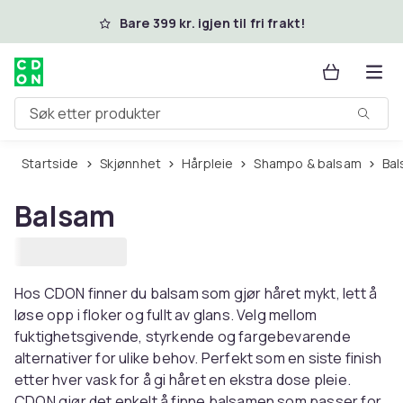
Hopp til hovedinnhold
Bare 399 kr. igjen til fri frakt!
Søk etter produkter
Startside
Skjønnhet
Hårpleie
Shampo & balsam
Ba
Balsam
Hos CDON finner du balsam som gjør håret mykt, lett å
løse opp i floker og fullt av glans. Velg mellom
fuktighetsgivende, styrkende og fargebevarende
alternativer for ulike behov. Perfekt som en siste finish
etter hver vask for å gi håret en ekstra dose pleie.
CDON gjør det enkelt å finne balsamen som passer for