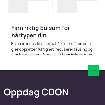
Finn riktig balsam for
hårtypen din
Balsam er en viktig del av hårpleierutinen som
gjenoppretter fuktighet, reduserer krusing og
gjør håret lettere å gre ut. Hvilken balsam som
passer best, avhenger av hårtypen din og
behovene dine. Tørt og skadet hår har godt av
dyppleieformler med sheasmør eller arganolje,
mens fint hår trenger en lettere variant som gir
volum uten å tynge. Kombiner alltid med riktig
Oppdag CDON
sjampo
for best resultat.
Ulike typer balsam