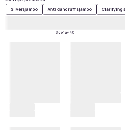
Silversjampo
Anti dandruff sjampo
Clarifying s
Side 1 av 40