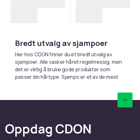
Bredt utvalg av sjampoer
Her hos CDON finner du et bredt utvalg av
sjampoer. Alle vasker håret regelmessig, men
det er viktig å bruke gode produkter som
passer din hårtype. Sjampo er et av de mest
populære og vanlige hårpleieproduktene og
gir håret en frisk glans og et sunnere
utseende. Det masseres inn i fuktig hår til det
begynner å skumme. Skummet skylles
deretter av med vann.
Oppdag CDON
Sjampo fra kjente merker
CDON har sjampoer fra kjente merker som Ida