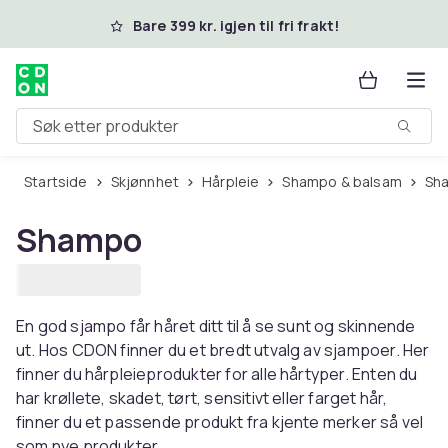
Hopp til hovedinnhold
Bare 399 kr. igjen til fri frakt!
Søk etter produkter
Startside
Skjønnhet
Hårpleie
Shampo & balsam
S
Shampo
En god sjampo får håret ditt til å se sunt og skinnende
ut. Hos CDON finner du et bredt utvalg av sjampoer. Her
finner du hårpleieprodukter for alle hårtyper. Enten du
har krøllete, skadet, tørt, sensitivt eller farget hår,
finner du et passende produkt fra kjente merker så vel
som nye produkter.