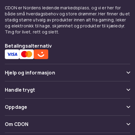
Warg, Olaplex, Maria Nila, Redken og Keraste,
CDON er Nordens ledende markedsplass, og vi er her for
samt nye, spennende merker og produkter.
både små hverdagsbehov og store drømmer. Her finner du et
stadig større utvalg av produkter innen alt fra gaming, leker
Med flere tusen hårpleieprodukter er du
og elektronikk til hage, skjønnhet og produkter til kjæledyr.
garantert å finne noe som passer deg. Hvilken
Ting for livet, rett og slett.
sjampo som er best for deg, avhenger av
hvilken hårtype du har. Det finnes forskjellige
Betalingsalternativ
typer produkter for forskjellige hårtyper, for
eksempel krøllete, fet, tørt eller farget hår. Her
hos CDON finnes det noe for alle hårtyper,
hårproblemer og preferanser. Du finner blant
Hjelp og informasjon
annet økologiske alternativer, sølvsjampo og
spesielle hårpleieprodukter for tørr hodebunn
Vanlige spørsmål
Handle trygt
og flass.
Spor pakke
Betaling
Finn riktig spesialsjampo
Oppdage
Angre & returner her
Levering
Trenger håret noe ekstra? Utforsk våre
Kategorier
Kontakt oss
Om CDON
flassjampoer
mot kløende hodebunn,
Vilkår & policy
sølvsjampoer
som nøytraliserer gule toner i
Varemerker