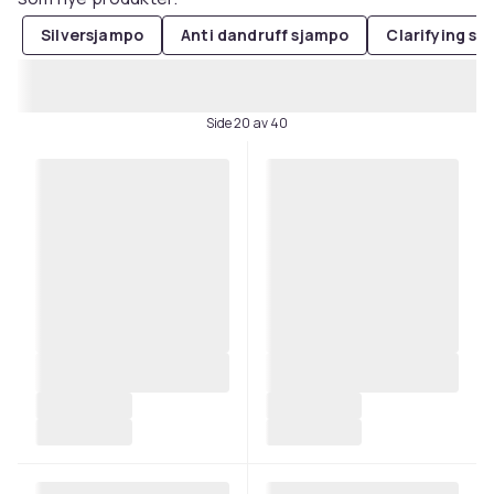
Silversjampo
Anti dandruff sjampo
Clarifying s
Side 20 av 40