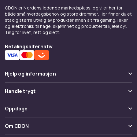
Warg, Olaplex, Maria Nila, Redken og Keraste,
CDON er Nordens ledende markedsplass, og vi er her for
samt nye, spennende merker og produkter.
både små hverdagsbehov og store drømmer. Her finner du et
stadig større utvalg av produkter innen alt fra gaming, leker
Med flere tusen hårpleieprodukter er du
og elektronikk til hage, skjønnhet og produkter til kjæledyr.
garantert å finne noe som passer deg. Hvilken
Ting for livet, rett og slett.
sjampo som er best for deg, avhenger av
hvilken hårtype du har. Det finnes forskjellige
Betalingsalternativ
typer produkter for forskjellige hårtyper, for
eksempel krøllete, fet, tørt eller farget hår. Her
hos CDON finnes det noe for alle hårtyper,
hårproblemer og preferanser. Du finner blant
Hjelp og informasjon
annet økologiske alternativer, sølvsjampo og
spesielle hårpleieprodukter for tørr hodebunn
Vanlige spørsmål
Handle trygt
og flass.
Spor pakke
Betaling
Finn riktig spesialsjampo
Oppdage
Angre & returner her
Levering
Trenger håret noe ekstra? Utforsk våre
Kategorier
Kontakt oss
Om CDON
flassjampoer
mot kløende hodebunn,
Vilkår & policy
sølvsjampoer
som nøytraliserer gule toner i
Varemerker