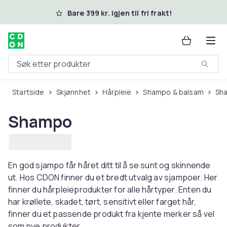
Hopp til hovedinnhold
Bare 399 kr. igjen til fri frakt!
Søk etter produkter
Startside
Skjønnhet
Hårpleie
Shampo & balsam
S
Shampo
En god sjampo får håret ditt til å se sunt og skinnende
ut. Hos CDON finner du et bredt utvalg av sjampoer. Her
finner du hårpleieprodukter for alle hårtyper. Enten du
har krøllete, skadet, tørt, sensitivt eller farget hår,
finner du et passende produkt fra kjente merker så vel
som nye produkter.