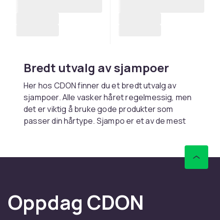
Bredt utvalg av sjampoer
Her hos CDON finner du et bredt utvalg av
sjampoer. Alle vasker håret regelmessig, men
det er viktig å bruke gode produkter som
passer din hårtype. Sjampo er et av de mest
populære og vanlige hårpleieproduktene og
gir håret en frisk glans og et sunnere
utseende. Det masseres inn i fuktig hår til det
begynner å skumme. Skummet skylles
deretter av med vann.
Oppdag CDON
Sjampo fra kjente merker
CDON har sjampoer fra kjente merker som Ida