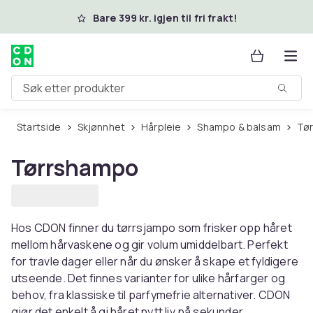
Hopp til hovedinnhold
Bare 399 kr. igjen til fri frakt!
Søk etter produkter
Startside
Skjønnhet
Hårpleie
Shampo & balsam
T
Tørrshampo
Hos CDON finner du tørrsjampo som frisker opp håret
mellom hårvaskene og gir volum umiddelbart. Perfekt
for travle dager eller når du ønsker å skape et fyldigere
utseende. Det finnes varianter for ulike hårfarger og
behov, fra klassiske til parfymefrie alternativer. CDON
gjør det enkelt å gi håret nytt liv på sekunder.