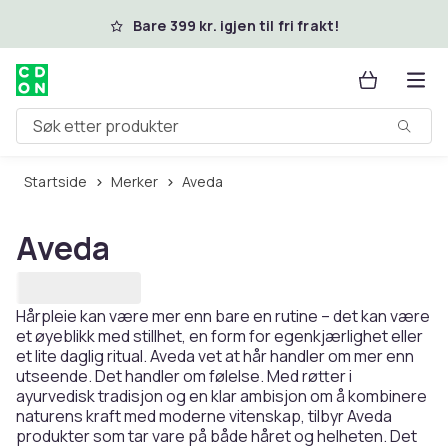
Hopp til hovedinnhold
Bare 399 kr. igjen til fri frakt!
Søk etter produkter
Startside
Merker
Aveda
Aveda
Hårpleie kan være mer enn bare en rutine – det kan være
et øyeblikk med stillhet, en form for egenkjærlighet eller
et lite daglig ritual. Aveda vet at hår handler om mer enn
utseende. Det handler om følelse. Med røtter i
ayurvedisk tradisjon og en klar ambisjon om å kombinere
naturens kraft med moderne vitenskap, tilbyr Aveda
produkter som tar vare på både håret og helheten. Det