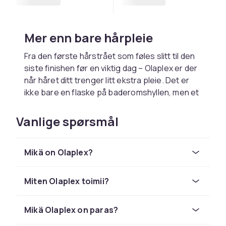
Mer enn bare hårpleie
Fra den første hårstrået som føles slitt til den
siste finishen før en viktig dag – Olaplex er der
når håret ditt trenger litt ekstra pleie. Det er
ikke bare en flaske på baderomshyllen, men et
løfte om at håret ditt vil føles så bra som mulig,
uavhengig av hverdag eller hårhistorikk.
Vanlige spørsmål
Når håret har mistet glansen
sin
Mikä on Olaplex?
Olaplex er for deg som farger, styler, bleker
Miten Olaplex toimii?
eller bare ønsker å gi håret ditt en ny sjanse.
Med sin unike teknologi trenger produktene
inn i og styrker hårets indre struktur – ikke bare
Mikä Olaplex on paras?
på overflaten. Dette er hårpleie som faktisk