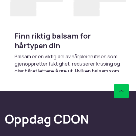
Finn riktig balsam for
hårtypen din
Balsam er en viktig del av hårpleierutinen som
gjenoppretter fuktighet, reduserer krusing og
gjør håret lettere å gre ut. Hvilken balsam som
passer best, avhenger av hårtypen din og
behovene dine. Tørt og skadet hår har godt av
dyppleieformler med sheasmør eller arganolje,
mens fint hår trenger en lettere variant som gir
volum uten å tynge. Kombiner alltid med riktig
Oppdag CDON
sjampo
for best resultat.
Ulike typer balsam