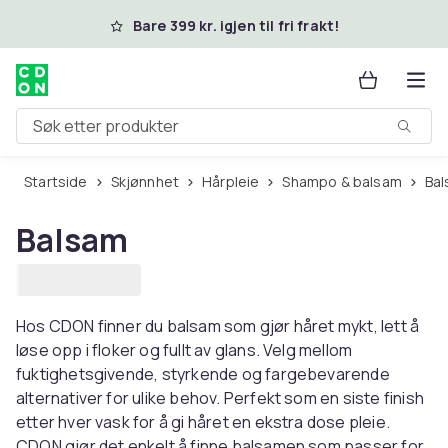
Hopp til hovedinnhold
Bare 399 kr. igjen til fri frakt!
Søk etter produkter
Startside
Skjønnhet
Hårpleie
Shampo & balsam
Ba
Balsam
Hos CDON finner du balsam som gjør håret mykt, lett å
løse opp i floker og fullt av glans. Velg mellom
fuktighetsgivende, styrkende og fargebevarende
alternativer for ulike behov. Perfekt som en siste finish
etter hver vask for å gi håret en ekstra dose pleie.
CDON gjør det enkelt å finne balsamen som passer for