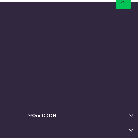
modeller.
sedyktige
il
r
lser med
modeller.
Om CDON
Om oss
Kundeanmeldelser