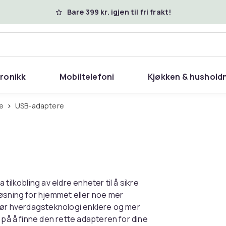
Bare 399 kr. igjen til fri frakt!
tronikk
Mobiltelefoni
Kjøkken & hushold
e
USB-adaptere
tilkobling av eldre enheter til å sikre
løsning for hjemmet eller noe mer
gjør hverdagsteknologi enklere og mer
 på å finne den rette adapteren for dine