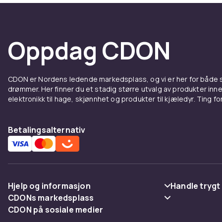
detaljerte sp
Vi tilbyr rask
Fordel
Oppdag CDON
adapt
CDON er Nordens ledende markedsplass, og vi er her for både
Hos CDON fin
drømmer. Her finner du et stadig større utvalg av produkter inne
priser. Vårt b
elektronikk til hage, skjønnhet og produkter til kjæledyr. Ting for 
avanserte pro
europeiske kv
Betalingsalternativ
Når du kjøper
detaljerte sp
Vi tilbyr rask
Fordel
Hjelp og informasjon
Handle trygt
CDONs markedsplass
Vanlige spørsmål
Betaling
adapt
CDON på sosiale medier
Merchant Help Center
Spor pakke
Levering