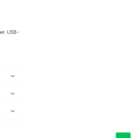
er. USB-
 USB-C
sedyktige
il
r
lser med