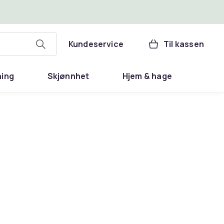
Kundeservice
Til kassen
ning
Skjønnhet
Hjem & hage