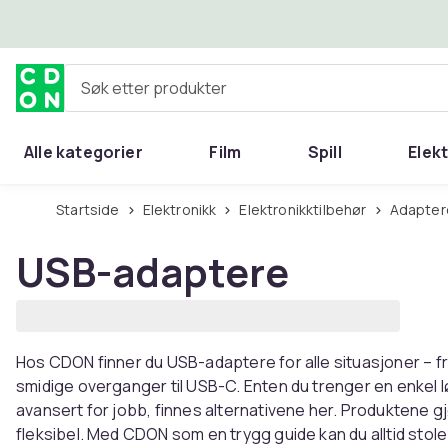
Hopp til hovedinnhold
Søk etter produkter
Alle kategorier
Film
Spill
Elek
Startside
Elektronikk
Elektronikktilbehør
Adapter
USB-adaptere
Hos CDON finner du USB-adaptere for alle situasjoner – fra 
smidige overganger til USB-C. Enten du trenger en enkel 
avansert for jobb, finnes alternativene her. Produktene 
fleksibel. Med CDON som en trygg guide kan du alltid stole