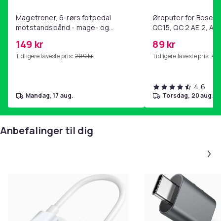
Magetrener, 6-rørs fotpedal
Øreputer for Bose QC
motstandsbånd - mage- og
QC15, QC 2 AE 2, AE 
kjernetrening, yoga og
SoundTrue, SoundLin
149 kr
89 kr
hjemmegymnastikk Purple
Tidligere laveste pris:
209 kr
Tidligere laveste pris:
99 
4,6
mandag, 17 aug.
torsdag, 20 aug.
Anbefalinger til dig