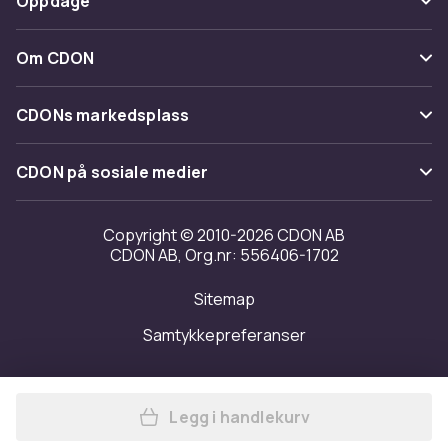
Oppdage
Angre & returner her
Levering
Kategorier
Kontakt oss
Om CDON
Vilkår & policy
Varemerker
Om oss
Tilbakekallinger
CDONs markedsplass
Guider
Kundeanmeldelser
Merchant Help Center
CDON på sosiale medier
Jobbe på CDON
Investor relations
Copyright © 2010-2026 CDON AB
CDON AB, Org.nr: 556406-1702
Tilgjengelighet
Sitemap
Samtykkepreferanser
Legg i handlekurv
Legg Lightning til USB-ada