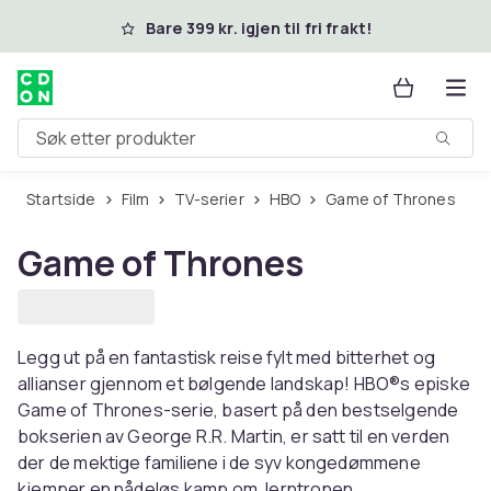
Hopp til hovedinnhold
Bare 399 kr. igjen til fri frakt!
Søk etter produkter
Startside
Film
TV-serier
HBO
Game of Thrones
Game of Thrones
Legg ut på en fantastisk reise fylt med bitterhet og
allianser gjennom et bølgende landskap! HBO®s episke
Game of Thrones-serie, basert på den bestselgende
bokserien av George R.R. Martin, er satt til en verden
der de mektige familiene i de syv kongedømmene
kjemper en nådeløs kamp om Jerntronen.