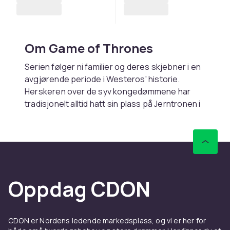
Om Game of Thrones
Serien følger ni familier og deres skjebner i en
avgjørende periode i Westeros' historie.
Herskeren over de syv kongedømmene har
tradisjonelt alltid hatt sin plass på Jerntronen i
Kings Landing, og etter hvert som vinter og
krig nærmer seg, blir kampen om tronen mer
intens enn noensinne. Vinteren kommer, og i
Westeros, hvor én vinter kan være et helt liv,
begynner tidens sand å renne ut. Kampen om
Jerntronen vil bli preget av blodige svik,
Oppdag CDON
lidenskapelige politiske og begjærlige intriger,
og overnaturlige krefter som vil ryste
grunnvollene til Westeros.
CDON er Nordens ledende markedsplass, og vi er her for