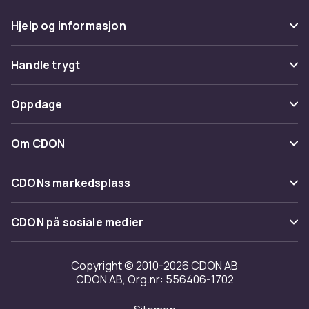
Hjelp og informasjon
Vanlige spørsmål
Handle trygt
Spor pakke
Betaling
Oppdage
Angre & returner her
Levering
Kategorier
Kontakt oss
Om CDON
Vilkår & policy
Varemerker
Om oss
Tilbakekallinger
CDONs markedsplass
Guider
Kundeanmeldelser
Merchant Help Center
CDON på sosiale medier
Jobbe på CDON
Investor relations
Copyright © 2010-2026 CDON AB
CDON AB, Org.nr: 556406-1702
Tilgjengelighet