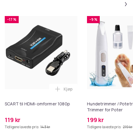
-17 %
-9 %
Kjøp
Legg SCART til HDMI-omformer 1
SCART til HDMI-omformer 1080p
Hundetrimmer / Potetr
Trimmer for Poter
119 kr
199 kr
Tidligere laveste pris:
143 kr
Tidligere laveste pris:
219 kr