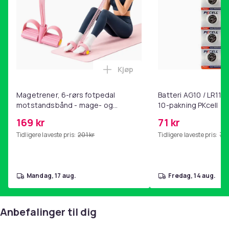
Kjøp
Legg Magetrener, 6-rørs fotp
Magetrener, 6-rørs fotpedal
Batteri AG10 / LR1130
motstandsbånd - mage- og
10-pakning PKcell
kjernetrening, yoga og
169 kr
71 kr
hjemmegymnastikk Pink
Tidligere laveste pris:
201 kr
Tidligere laveste pris:
76 
mandag, 17 aug.
fredag, 14 aug.
Anbefalinger til dig