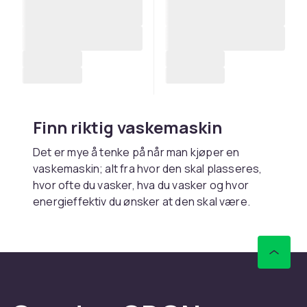
Finn riktig vaskemaskin
Det er mye å tenke på når man kjøper en
vaskemaskin; alt fra hvor den skal plasseres,
hvor ofte du vasker, hva du vasker og hvor
energieffektiv du ønsker at den skal være.
Uansett om du vil ha den bygget under en benk
eller som en del av en søyle med vaskemaskin
og tørketrommel stablet oppå hverandre, er
det lurt å først måle plassen der maskinen skal
plasseres. Høyden på vaskemaskiner varierer
normalt mellom 85-90 cm i høyden og er