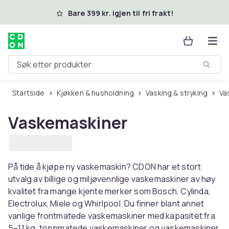
Hopp til hovedinnhold
Bare 399 kr. igjen til fri frakt!
Søk etter produkter
Startside
Kjøkken & husholdning
Vasking & stryking
V
Vaskemaskiner
På tide å kjøpe ny vaskemaskin? CDON har et stort
utvalg av billige og miljøvennlige vaskemaskiner av høy
kvalitet fra mange kjente merker som Bosch, Cylinda,
Electrolux, Miele og Whirlpool. Du finner blant annet
vanlige frontmatede vaskemaskiner med kapasitet fra
5–11 kg, toppmatede vaskemaskiner og vaskemaskiner