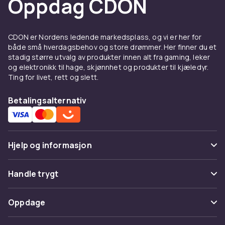
Oppdag CDON
vanligvis 60x60 i bredde og dybde. De fleste
maskiner har standardprogrammer for både
bomull og syntetiske stoffer. Men hvis du vet
CDON er Nordens ledende markedsplass, og vi er her for
at du eier mange delikate plagg eller klær i
både små hverdagsbehov og store drømmer. Her finner du et
flere forskjellige materialer, kan det være
stadig større utvalg av produkter innen alt fra gaming, leker
verdt å bruke litt ekstra for å se hvilke
og elektronikk til hage, skjønnhet og produkter til kjæledyr.
Ting for livet, rett og slett.
programmer hver maskin tilbyr. Blant annet
finnes det maskiner som har et spesielt
Betalingsalternativ
dampprogram som skånsomt rengjør ekstra
delikate plagg.
Energieffektive
Hjelp og informasjon
vaskemaskiner
Vanlige spørsmål
Hvis du vasker ofte og mye, er vår anbefaling
Handle trygt
at du investerer i en ekstra energieffektiv
Spor pakke
maskin. Disse er merket med A++ eller A+++,
Betaling
Oppdage
som betyr at de bruker mindre strøm per
Angre & returner her
Levering
syklus og vask, noe som gjør det både billigere