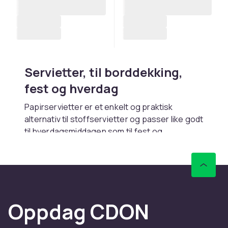
Servietter, til borddekking,
fest og hverdag
Papirservietter er et enkelt og praktisk
alternativ til stoffservietter og passer like godt
til hverdagsmiddagen som til fest og
sammenkomster. De sparer tid på vask og
stryking og kan enkelt byttes ut med et nytt
mønster eller en ny farge avhengig av
anledning. Her finner du servietter i mange
ulike størrelser, mønstre og farger — fra enkle
Oppdag CDON
hvite énlagsservietter til fint dekorerte flerlags
servietter med høy absorberingsevne.