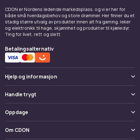
Servietter for enhver
CDON er Nordens ledende markedsplass, og vi er her for
anledning og stil
både små hverdagsbehov og store drømmer. Her finner du et
stadig større utvalg av produkter innen alt fra gaming, leker
Hvite servietter i enkelt utførelse passer
og elektronikk til hage, skjønnhet og produkter til kjæledyr.
Ting for livet, rett og slett.
perfekt til hverdagsbruk og kaffestunden.
Dekorerte og tematiske servietter løfter
Betalingsalternativ
middagsbordet ved høytider og fester og gir
en personlig touch til borddekingen.
Cocktailservietter i miniformat er praktiske til
buffet og mingling, mens middagsservietter i
Hjelp og informasjon
stort format passer til formelle middager.
Vanlige spørsmål
Størrelse, lag og bretsformat
Handle trygt
Spor pakke
Servietter fås i en rekke størrelser og
Betaling
Oppdage
lagtykkelser. De vanligste størrelsene er
Angre & returner her
lunsjserviet (33×33 cm) og middagsserviet
Levering
Kategorier
(40×40 cm). Énlagsservietter er tynne og
Kontakt oss
Om CDON
Vilkår & policy
økonomiske, mens to- og trelagsservietter er