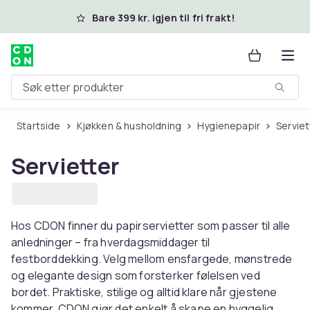
Hopp til hovedinnhold
Bare 399 kr. igjen til fri frakt!
Søk etter produkter
Startside
Kjøkken & husholdning
Hygienepapir
Servie
Servietter
Hos CDON finner du papirservietter som passer til alle
anledninger – fra hverdagsmiddager til
festborddekking. Velg mellom ensfargede, mønstrede
og elegante design som forsterker følelsen ved
bordet. Praktiske, stilige og alltid klare når gjestene
kommer. CDON gjør det enkelt å skape en hyggelig