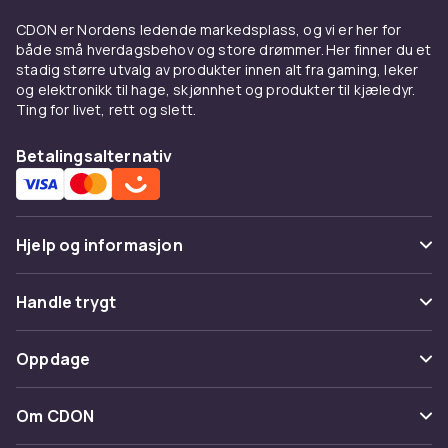
Hva er en bladserver?
CDON er Nordens ledende markedsplass, og vi er her for
både små hverdagsbehov og store drømmer. Her finner du et
En bladserver er en selvstending servermodul
stadig større utvalg av produkter innen alt fra gaming, leker
som inneholder prosessor, minne og lagring,
og elektronikk til hage, skjønnhet og produkter til kjæledyr.
og som settes inn i et bladserver-kabinett.
Ting for livet, rett og slett.
Hvert blad er tynt og kompakt, og mange blad
kan stables i ett og samme kabinett.
Betalingsalternativ
Kabinettet selv leverer strøm, kjøling og
nettverkstilkobling til alle bladene gjennom en
felles bakplan (backplane). Dette reduserer
Hjelp og informasjon
kabelrot og forenkler administrasjonen.
Fordeler med bladserver-
Vanlige spørsmål
Handle trygt
arkitektur
Spor pakke
Betaling
Oppdage
Bladserver-systemer tilbyr høy serverdensitet
Angre & returner her
per rack-enhet (U). Der en tradisjonell server
Levering
Kategorier
tar 1U eller mer, kan et bladkabinett huse opptil
Kontakt oss
Om CDON
Vilkår & policy
16 eller flere blad i 10U. Felles strøm- og