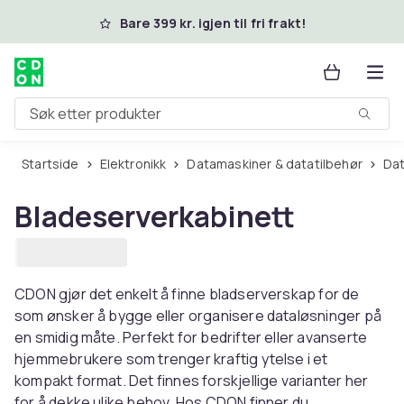
Hopp til hovedinnhold
Bare 399 kr. igjen til fri frakt!
Søk etter produkter
Startside
Elektronikk
Datamaskiner & datatilbehør
D
Bladeserverkabinett
CDON gjør det enkelt å finne bladserverskap for de
som ønsker å bygge eller organisere dataløsninger på
en smidig måte. Perfekt for bedrifter eller avanserte
hjemmebrukere som trenger kraftig ytelse i et
kompakt format. Det finnes forskjellige varianter her
for å dekke ulike behov. Hos CDON finner du