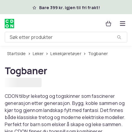
Hopp til hovedinnhold
Bare 399 kr. igjen til fri frakt!
Søk etter produkter
Startside
Leker
Lekekjøretøyer
Togbaner
Togbaner
CDON tilbyr leketog og togskinner som fascinerer
generasjon etter generasjon. Bygg, koble sammen og
kjør tog gjennom landskap fylt med fantasi. Det finnes
både klassiske tretog og moderne elektriske modeller.
Perfekt for barn som elsker å skape og leke sammen.
Hos CDON finner du togspill som kombinerer