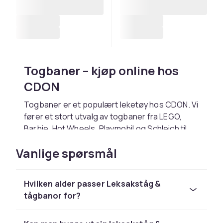
Togbaner – kjøp online hos
CDON
Togbaner er et populært leketøy hos CDON. Vi
fører et stort utvalg av togbaner fra LEGO,
Barbie, Hot Wheels, Playmobil og Schleich til
konkurransedyktige priser.
Vanlige spørsmål
Velg togbaner basert på barnets alder og
interesser. Hos CDON handler du trygt med
rask levering og enkel retur.
Hvilken alder passer Leksakståg &
tågbanor for?
Utforsk hele lekesortimentet hos CDON.
Hos CDON finner du togbaner fra LEGO, Barbie