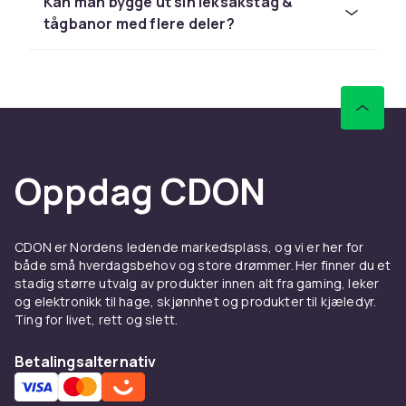
og Schleich til konkurransedyktige priser med
Kan man bygge ut sin leksakståg &
rask levering og enkel retur.
tågbanor med flere deler?
Sammenlign produkter og les
kundeanmeldelser for å finne beste leketøy. Vi
har et stort sortiment til alle budsjetter.
Hos CDON finner du togbaner fra LEGO, Barbie
og Schleich til konkurransedyktige priser med
rask levering og enkel retur.
Oppdag CDON
Sammenlign produkter og les
kundeanmeldelser for å finne beste leketøy. Vi
har et stort sortiment til alle budsjetter.
CDON er Nordens ledende markedsplass, og vi er her for
både små hverdagsbehov og store drømmer. Her finner du et
Hos CDON finner du togbaner fra LEGO, Barbie
stadig større utvalg av produkter innen alt fra gaming, leker
og Schleich til konkurransedyktige priser med
og elektronikk til hage, skjønnhet og produkter til kjæledyr.
rask levering og enkel retur.
Ting for livet, rett og slett.
Sammenlign produkter og les
Betalingsalternativ
kundeanmeldelser for å finne beste leketøy. Vi
har et stort sortiment til alle budsjetter.