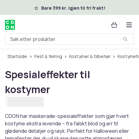
Hopp til hovedinnhold
Bare 399 kr. igjen til fri frakt!
Søk etter produkter
Startside
Fest & feiring
Kostymer & tilbehør
Kostymet
Spesialeffekter til
kostymer
CDON har maskerade-spesialeffekter som gjør hvert
kostyme ekstra levende – fra falskt blod og arr til
glødende detaljer og røyk. Perfekt for Halloween eller
temafester der du vil skape den rette atmosfæren.