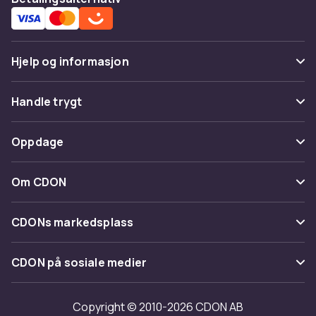
Hjelp og informasjon
Vanlige spørsmål
Handle trygt
Spor pakke
Betaling
Oppdage
Angre & returner her
Levering
Kategorier
Kontakt oss
Om CDON
Vilkår & policy
Varemerker
Om oss
Tilbakekallinger
CDONs markedsplass
Guider
Kundeanmeldelser
Merchant Help Center
CDON på sosiale medier
Jobbe på CDON
Investor relations
Copyright © 2010-2026 CDON AB