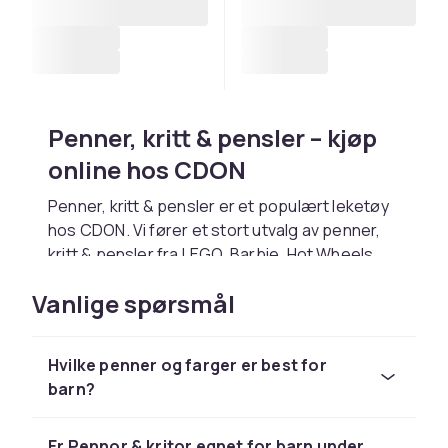
Penner, kritt & pensler – kjøp
online hos CDON
Penner, kritt & pensler er et populært leketøy
hos CDON. Vi fører et stort utvalg av penner,
kritt & pensler fra LEGO, Barbie, Hot Wheels,
Playmobil og Schleich til konkurransedyktige
Vanlige spørsmål
priser.
Velg penner, kritt & pensler basert på barnets
alder og interesser. Hos CDON handler du trygt
Hvilke penner og farger er best for
med rask levering og enkel retur.
barn?
Utforsk hele lekesortimentet hos CDON.
Hos CDON finner du penner, kritt & pensler fra
Er Pennor & kritor egnet for barn under