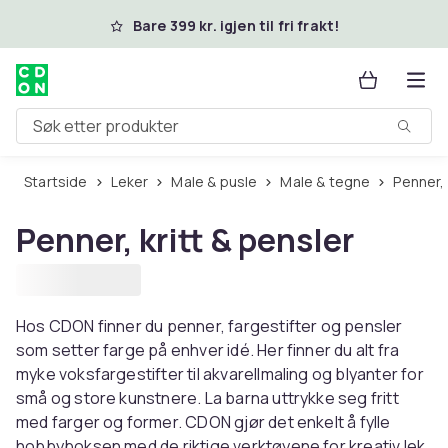
Hopp til hovedinnhold
Bare 399 kr. igjen til fri frakt!
Søk etter produkter
Startside
Leker
Male & pusle
Male & tegne
Penner,
Penner, kritt & pensler
Hos CDON finner du penner, fargestifter og pensler
som setter farge på enhver idé. Her finner du alt fra
myke voksfargestifter til akvarellmaling og blyanter for
små og store kunstnere. La barna uttrykke seg fritt
med farger og former. CDON gjør det enkelt å fylle
hobbyboksen med de riktige verktøyene for kreativ lek.