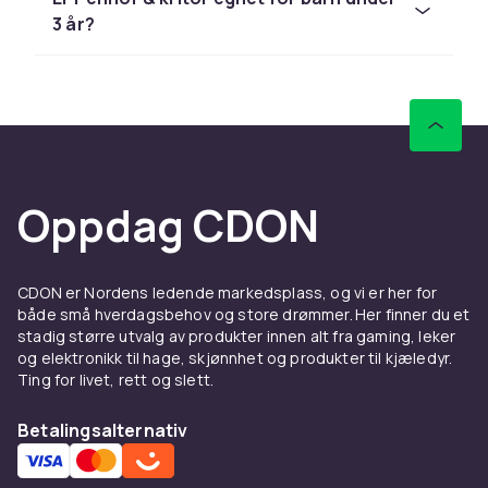
LEGO, Barbie og Schleich til
3 år?
konkurransedyktige priser med rask levering
og enkel retur.
Sammenlign produkter og les
kundeanmeldelser for å finne beste leketøy. Vi
har et stort sortiment til alle budsjetter.
Hos CDON finner du penner, kritt & pensler fra
Oppdag CDON
LEGO, Barbie og Schleich til
konkurransedyktige priser med rask levering
og enkel retur.
CDON er Nordens ledende markedsplass, og vi er her for
Sammenlign produkter og les
både små hverdagsbehov og store drømmer. Her finner du et
stadig større utvalg av produkter innen alt fra gaming, leker
kundeanmeldelser for å finne beste leketøy. Vi
og elektronikk til hage, skjønnhet og produkter til kjæledyr.
har et stort sortiment til alle budsjetter.
Ting for livet, rett og slett.
Hos CDON finner du penner, kritt & pensler fra
LEGO, Barbie og Schleich til
Betalingsalternativ
konkurransedyktige priser med rask levering
og enkel retur.