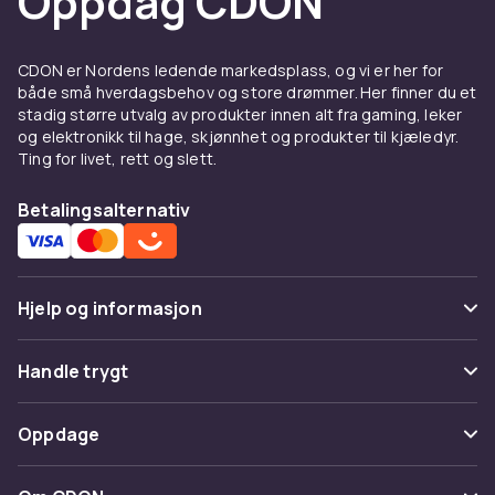
Oppdag CDON
holdbarhet
En vanntett mascara er et naturlig valg for
CDON er Nordens ledende markedsplass, og vi er her for
både små hverdagsbehov og store drømmer. Her finner du et
lange sommerdager, lange arrangementer,
stadig større utvalg av produkter innen alt fra gaming, leker
treningsøkter eller dager der du vet at øynene
og elektronikk til hage, skjønnhet og produkter til kjæledyr.
kan bli tårevåte. Vanntett mascara danner et
Ting for livet, rett og slett.
fuktresistent lag rundt vippene som holder
formen hele dagen uten å smøre. Max Factor
Betalingsalternativ
2000 Calorie Waterproof og Maybelline Sky
High Waterproof er to populære alternativer i
denne kategorien som finnes hos CDON.
Hjelp og informasjon
Husk at vanntett mascara krever et spesielt
sminkefjerningsmiddel for å løse seg ordentlig
Vanlige spørsmål
opp uten å irritere øynene. Kombinér gjerne
Handle trygt
med et
øyevippeserum
hvis du bruker vanntett
Spor pakke
mascara ofte, for å holde vippene i god stand.
Betaling
Oppdage
Angre & returner her
Sort eller brun mascara?
Levering
Kategorier