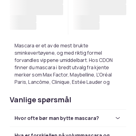
Mascara er et av de mest brukte
sminkevertøyene, og med riktig formel
forvandles vippene umiddelbart. Hos CDON
finner du mascara i bredt utvalg fra kjente
merker som Max Factor, Maybelline, L'Oréal
Paris, Lancôme, Clinique, Estée Lauder og
Benefit. Med over 2 000 produkter i kategorien
finnes det mascara for alle vippetyper, stiler
Vanlige spørsmål
og behov.
Volummascara, forlengende
Hvor ofte bør man bytte mascara?
mascara og alt imellom
Hva er forskjellen på volummascara og