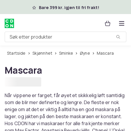
Hopp til hovedinnhold
Bare 399 kr. igjen til fri frakt!
Søk etter produkter
Startside
Skjønnhet
Sminke
Øyne
Mascara
Mascara
Når vippene er farget, får øyet et skikkelig løft samtidig
som de blir mer definerte og lengre. De fleste er nok
enige om at det er viktig å alltid ha en god maskara på
lager, og jakten på den beste maskaraen er konstant.
Hos CDON har vi maskaraer for alle fra kjente merker
som Max Factor, Anastasia Beverly Hills, Chanel, L'Oréal