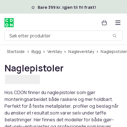
Hopp til hovedinnhold
Bare 399 kr. igjen til fri frakt!
Søk etter produkter
Startside
Bygg
Verktøy
Nagleverktøy
Naglepistole
Naglepistoler
Hos CDON finner du naglepistoler som gjør
monteringsarbeidet både raskere og mer holdbart.
Perfekt for å feste metallplater, profiler og beslag når
du ønsker et resultat som varer selv under tøffe
belastninger. Her finnes det modeller for både gjør-
det-selv-entusiaster og profesjonelle som krever