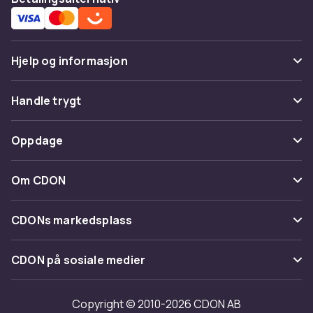
Hjelp og informasjon
Vanlige spørsmål
Handle trygt
Spor pakke
Betaling
Oppdage
Angre & returner her
Levering
Kategorier
Kontakt oss
Om CDON
Vilkår & policy
Varemerker
Om oss
Tilbakekallinger
CDONs markedsplass
Guider
Kundeanmeldelser
Merchant Help Center
CDON på sosiale medier
Jobbe på CDON
Investor relations
Copyright © 2010-2026 CDON AB